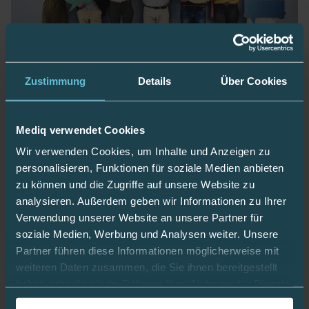
Zustimmung
Details
Über Cookies
Wertschätzende Kommunikation -
Positionspapier zu patientengerechter Sprache
Mediq verwendet Cookies
Wir verwenden Cookies, um Inhalte und Anzeigen zu
Die Initiative „Language Matters“ setzt sich für einen
personalisieren, Funktionen für soziale Medien anbieten
sensiblen und nicht diskriminierenden
zu können und die Zugriffe auf unsere Website zu
Sprachgebrauch im Zusammenhang mit Diabetes ein.
analysieren. Außerdem geben wir Informationen zu Ihrer
Verwendung unserer Website an unsere Partner für
soziale Medien, Werbung und Analysen weiter. Unsere
Partner führen diese Informationen möglicherweise mit
weiteren Daten zusammen, die Sie ihnen bereitgestellt
haben oder die sie im Rahmen Ihrer Nutzung der Dienste
gesammelt haben.