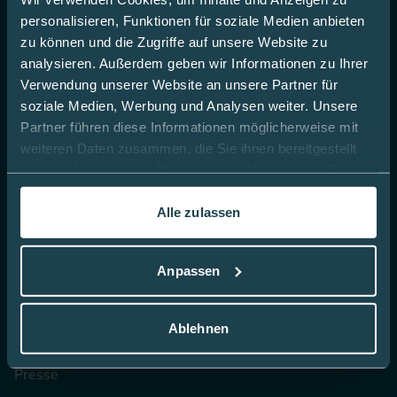
Kochrezepte mit BE
personalisieren, Funktionen für soziale Medien anbieten
zu können und die Zugriffe auf unsere Website zu
analysieren. Außerdem geben wir Informationen zu Ihrer
Unternehmen
Verwendung unserer Website an unsere Partner für
soziale Medien, Werbung und Analysen weiter. Unsere
Unsere Werte
Partner führen diese Informationen möglicherweise mit
weiteren Daten zusammen, die Sie ihnen bereitgestellt
35 Jahre Erfahrung
haben oder die sie im Rahmen Ihrer Nutzung der Dienste
Ihre Karriere bei uns
gesammelt haben.
Alle zulassen
Mediq Apotheke
In dieser
Cookie-Richtlinie
erfahren Sie mehr darüber,
Fachgeschäfte
wie wir Cookies verwenden.
Anpassen
Batterieentsorgung
Partnerschaften
Ablehnen
Lieferanten
Presse