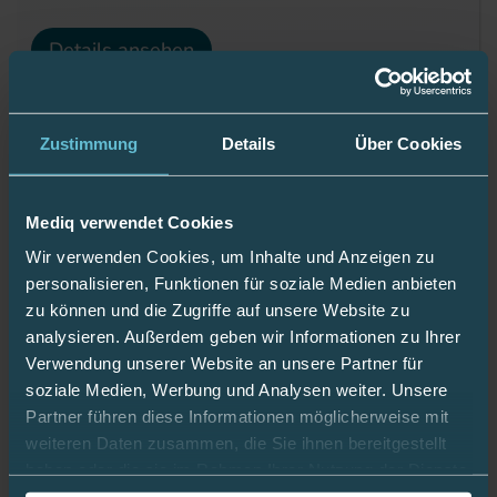
Details ansehen
Freestyle Libre 3 Fixierband
Zustimmung
Details
Über Cookies
Royalblau mit Ring Weiß 25 - 35
cm
Artikelnummer: 11500168
Mediq verwendet Cookies
15,90 €
Wir verwenden Cookies, um Inhalte und Anzeigen zu
inkl. 19% MwSt.
,
zzgl.
Versandkosten
personalisieren, Funktionen für soziale Medien anbieten
Fixierung von FreeStyle Sensoren Generation 3
zu können und die Zugriffe auf unsere Website zu
analysieren. Außerdem geben wir Informationen zu Ihrer
Lieferfrist 1-2 Werktage
Auf Lager
Verwendung unserer Website an unsere Partner für
soziale Medien, Werbung und Analysen weiter. Unsere
Partner führen diese Informationen möglicherweise mit
Details ansehen
weiteren Daten zusammen, die Sie ihnen bereitgestellt
haben oder die sie im Rahmen Ihrer Nutzung der Dienste
gesammelt haben.