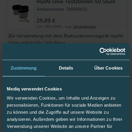
mylife Unio Teststreifen 50 Stück
Artikelnummer: 700000532
25,89 €
inkl. 19% MwSt.
,
zzgl.
Versandkosten
Zur Verwendung mit dem Blutzuckermessgerät mylife
Unio und mylife Unio Neva
Lieferfrist 1-2 Werktage
Auf Lager
Zustimmung
Details
Über Cookies
Details ansehen
Mediq verwendet Cookies
mylife Pura Teststreifen 50 Stück
Wir verwenden Cookies, um Inhalte und Anzeigen zu
Artikelnummer: 5515654
personalisieren, Funktionen für soziale Medien anbieten
zu können und die Zugriffe auf unsere Website zu
25,89 €
analysieren. Außerdem geben wir Informationen zu Ihrer
inkl. 19% MwSt.
,
zzgl.
Versandkosten
Verwendung unserer Website an unsere Partner für
mylife Pura Teststreifen 50 Stück Plasma kalibriert