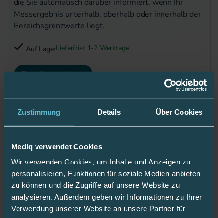
die Sie automatisch darüber informiert, wenn Ihr
Messergebnis unterhalb, oberhalb oder innerhalb der
Bereichsgrenzwerte liegt.
Lieferfrist 1-2 Werktage
Auf Lager
Details ansehen
OneTouch Select Plus Flex mmol/ L
Zustimmung
Details
Über Cookies
Artikelnummer: 18883448
29,90 €
Mediq verwendet Cookies
inkl. 19% MwSt.
,
zzgl.
Versandkosten
Wir verwenden Cookies, um Inhalte und Anzeigen zu
Smartes Blutzuckermessgerät mit einer Farbanzeige,
personalisieren, Funktionen für soziale Medien anbieten
die Sie automatisch darüber informiert, wenn Ihr
zu können und die Zugriffe auf unsere Website zu
Messergebnis unterhalb, oberhalb oder innerhalb der
analysieren. Außerdem geben wir Informationen zu Ihrer
Bereichsgrenzwerte liegt.
Verwendung unserer Website an unsere Partner für