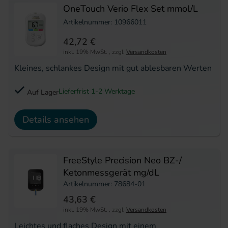
OneTouch Verio Flex Set mmol/L
Artikelnummer: 10966011
42,72 €
inkl. 19% MwSt.
,
zzgl.
Versandkosten
Kleines, schlankes Design mit gut ablesbaren Werten
Lieferfrist 1-2 Werktage
Auf Lager
Details ansehen
FreeStyle Precision Neo BZ-/
Ketonmessgerät mg/dL
Artikelnummer: 78684-01
43,63 €
inkl. 19% MwSt.
,
zzgl.
Versandkosten
Leichtes und flaches Design mit einem