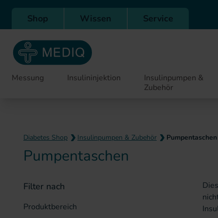
Direkt zur Hauptnavigation
Shop
Wissen
Service
Messung
Insulininjektion
Insulinpumpen &
Zubehör
Diabetes Shop
Insulinpumpen & Zubehör
Pumpentaschen
Pumpentaschen
Dies
Ihre
Filter nach
nich
und g
Produktbereich
Insu