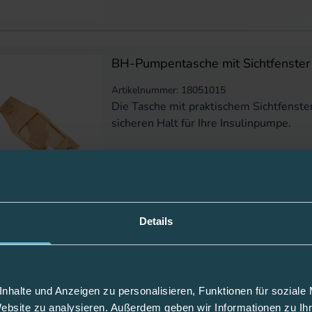
BH-Pumpentasche mit Sichtfenster
Artikelnummer: 18051015
Die Tasche mit praktischem Sichtfenster
sicheren Halt für Ihre Insulinpumpe.
Details
BH-Pumpentasche weiß
Artikelnummer: 18051038
Die Tasche schützt und bietet sicheren H
nhalte und Anzeigen zu personalisieren, Funktionen für soziale
Insulinpumpe.
Website zu analysieren. Außerdem geben wir Informationen zu I