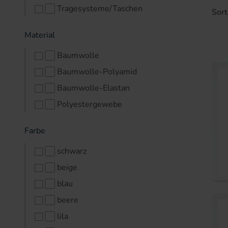
Tragesysteme/Taschen
Sort
Material
Baumwolle
Baumwolle-Polyamid
Baumwolle-Elastan
Polyestergewebe
Farbe
schwarz
beige
blau
beere
lila