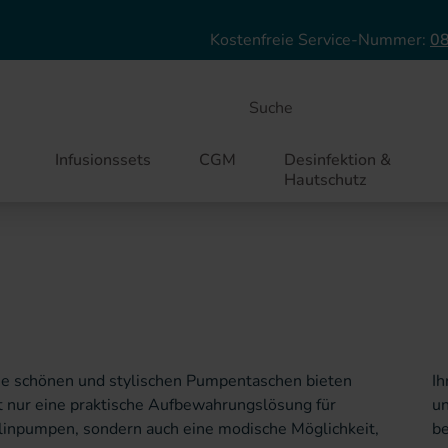
Direkt zum Inhalt
Kostenfreie Service-Nummer:
08
Suche
Infusionssets
CGM
Desinfektion &
Hautschutz
e schönen und stylischen Pumpentaschen bieten
n persönlichen Stil auszudrücken. Sie sind funktional
t nur eine praktische Aufbewahrungslösung für
leichzeitig ein Accessoire, das Ihren Alltag stilvoll
linpumpen, sondern auch eine modische Möglichkeit,
be