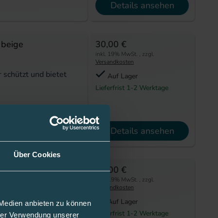
Details ansehen
 beige
30,00 €
inkl. 19% MwSt.
,
zzgl.
Versandkosten
 schützt und bietet
Auf Lager
Lieferfrist 1-2 Werktage
Details ansehen
Über Cookies
28,00 €
inkl. 19% MwSt.
,
zzgl.
Versandkosten
alt für Ihre
Auf Lager
 Medien anbieten zu können
Lieferfrist 1-2 Werktage
hrer Verwendung unserer