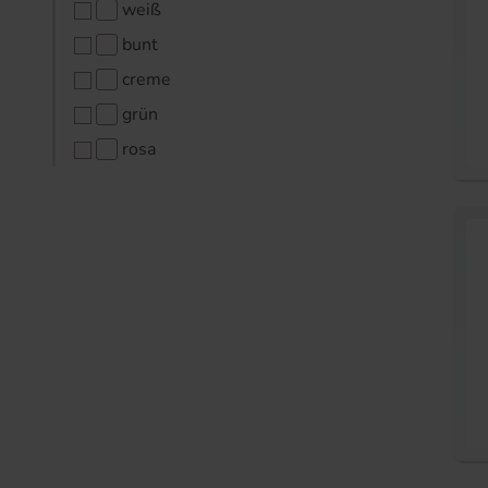
weiß
bunt
creme
grün
rosa