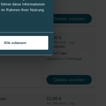
 führen diese Informationen
ie im Rahmen Ihrer Nutzung
Details ansehen
 weiß
30,00 €
inkl. 19% MwSt.
,
zzgl.
Alle zulassen
Versandkosten
 schützt und bietet
Auf Lager
Lieferfrist 1-2 Werktage
Details ansehen
arz
22,00 €
inkl. 19% MwSt.
,
zzgl.