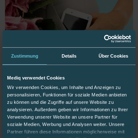
Zustimmung
Details
Über Cookies
Vielseitiges Trio für mehr Zeit im Zielbereich
Mediq verwendet Cookies
Wir verwenden Cookies, um Inhalte und Anzeigen zu
Die Kaleido-Insulinpumpe vereint kleinste Baugröße,
personalisieren, Funktionen für soziale Medien anbieten
bunte Designs und hohe Flexibilität. In Kombination
zu können und die Zugriffe auf unsere Website zu
mit dem DBLG1-Algorithmus von Diabeloop und
analysieren. Außerdem geben wir Informationen zu Ihrer
dem Dexcom G6 Sensor wird sie zum intelligenten
Verwendung unserer Website an unsere Partner für
Hybrid-Closed-Loop-System – für präzise
soziale Medien, Werbung und Analysen weiter. Unsere
Glukosekontrolle im Alltag, beim Sport oder auf
Partner führen diese Informationen möglicherweise mit
Partys.