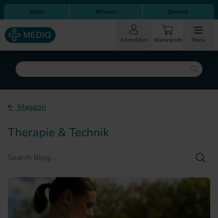
Direkt zum Inhalt
Direkt zur Hauptnavigation
Shop
Wissen
Service
Anmelden
Warenkorb
Menü
Suche
Magazin
Therapie & Technik
Such