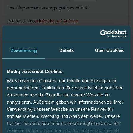
Insulinpens unterwegs gut geschützt!
Nicht auf Lager
Lieferfrist auf Anfrage
Details ansehen
Zustimmung
Details
Über Cookies
INSULIN`S Pentasche grau von Elite
Bags
Mediq verwendet Cookies
Artikelnummer: EB14.022
Wir verwenden Cookies, um Inhalte und Anzeigen zu
4,90 €
personalisieren, Funktionen für soziale Medien anbieten
inkl. 19% MwSt.
,
zzgl.
Versandkosten
zu können und die Zugriffe auf unsere Website zu
Insulinpens unterwegs gut geschützt!
analysieren. Außerdem geben wir Informationen zu Ihrer
Verwendung unserer Website an unsere Partner für
Nicht auf Lager
Lieferfrist auf Anfrage
soziale Medien, Werbung und Analysen weiter. Unsere
Partner führen diese Informationen möglicherweise mit
Details ansehen
weiteren Daten zusammen, die Sie ihnen bereitgestellt