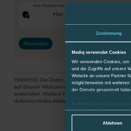
Anti-Roboter-Verifizierung
Hier klicken
Friendly
Captcha ⇗
Zustimmung
Absenden
Mediq verwendet Cookies
Wir verwenden Cookies, um I
und die Zugriffe auf unsere 
Website an unsere Partner fü
HINWEIS: Die Daten werden für die Kontaktaufnah
möglicherweise mit weiteren
auf diesem Webserver. Ihre Einwilligung können 
der Dienste gesammelt habe
widerrufen. Weitere Informationen zu dieser Dat
diabetes.mediq.de/datenschutz
) einsehbar.
In dieser
Cookie-Richtlinie
Ablehnen