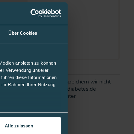
Über Cookies
 Medien anbieten zu können
hrer Verwendung unserer
 führen diese Informationen
d gespeichert. Die Daten speichern wir nicht
ie im Rahmen Ihrer Nutzung
n per E-Mail an
info@mediq-diabetes.de
den Datenschutzhinweisen (unter
Alle zulassen