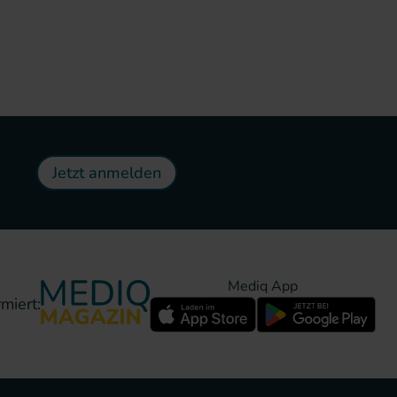
Jetzt anmelden
Mediq App
miert: