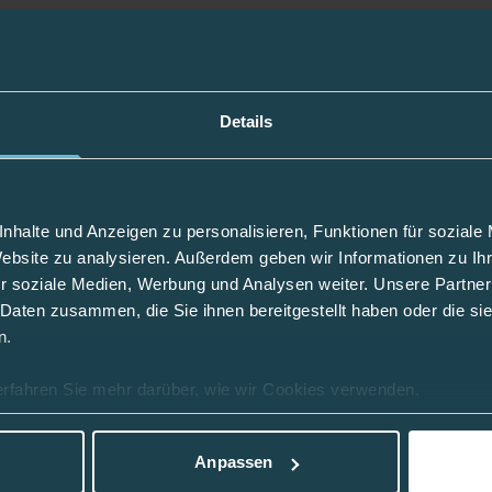
Details
nhalte und Anzeigen zu personalisieren, Funktionen für soziale
Website zu analysieren. Außerdem geben wir Informationen zu I
r soziale Medien, Werbung und Analysen weiter. Unsere Partner
me und zur Bearbeitung Ihres Anliegens verarbeitet un
 Daten zusammen, die Sie ihnen bereitgestellt haben oder die s
Sie jederzeit für die Zukunft ohne Angabe von Gründe
n.
enverarbeitung und zum Datenschutz sind jederzeit in 
erfahren Sie mehr darüber, wie wir Cookies verwenden.
Anpassen