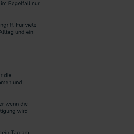
im Regelfall nur
griff. Für viele
lltag und ein
r die
ommen und
der wenn die
stigung wird
 ein Tag am