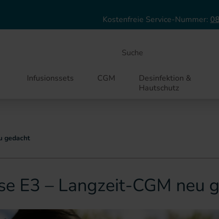
Direkt zum Inhalt
Kostenfreie Service-Nummer:
08
Suche
Infusionssets
CGM
Desinfektion &
Hautschutz
u gedacht
se E3 – Langzeit-CGM neu 