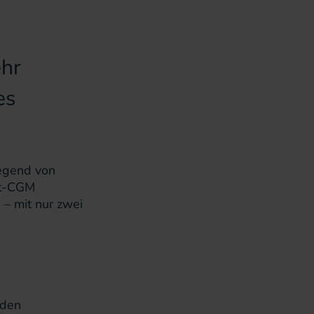
hr
es
legend von
it-CGM
 – mit nur zwei
 den