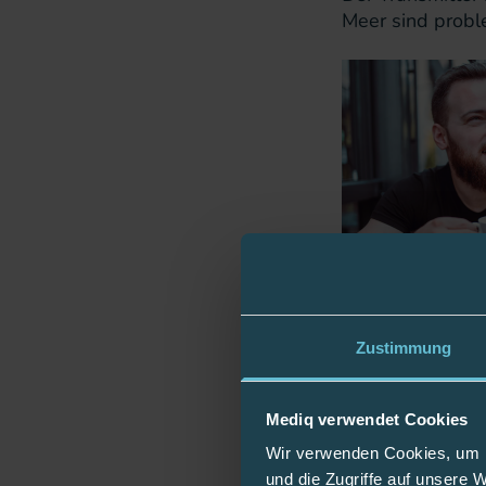
Meer sind probl
Zustimmung
– unterstützt da
Hyperglykämien 
Mediq verwendet Cookies
Sicher un
Wir verwenden Cookies, um I
und die Zugriffe auf unsere 