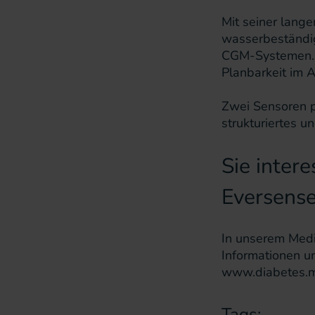
Mit seiner lang
wasserbeständig
CGM-Systemen. 
Planbarkeit im 
Zwei Sensoren pr
strukturiertes u
Sie intere
Eversens
In unserem Medi
Informationen u
www.diabetes.m
Tags: