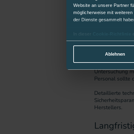
Website an unsere Partner fü
Auch auf Reisen 
möglicherweise mit weiteren
Flughafen könne
der Dienste gesammelt habe
empfiehlt sich j
zu informieren.
In dieser
Cookie-Richtlinie
MRT-Unte
Ablehnen
Eine MRT-Unters
Untersuchung mu
Personal sollte 
Detaillierte te
Sicherheitsparam
Herstellers.
Langfrist