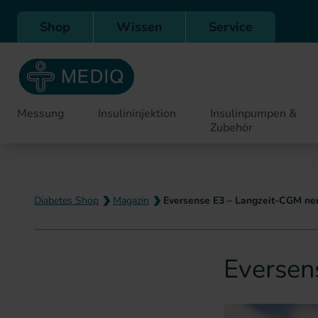
Direkt zur Hauptnavigation
Shop
Wissen
Service
Messung
Insulininjektion
Insulinpumpen &
Zubehör
Diabetes Shop
Magazin
Eversense E3 – Langzeit-CGM ne
Eversen