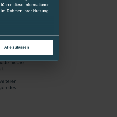
 führen diese Informationen
ollen am
ie im Rahmen Ihrer Nutzung
 werden. Es
dizinische Gerät
Alle zulassen
r der
edizinische
t.
weiteren
agen des