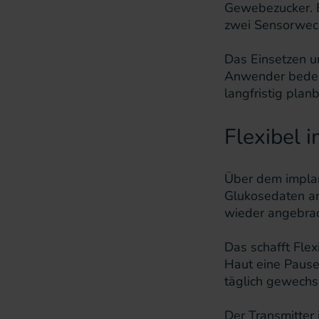
Gewebezucker. E
zwei Sensorwech
Das Einsetzen un
Anwender bedeut
langfristig pla
Flexibel 
Über dem implan
Glukosedaten an
wieder angebra
Das schafft Flex
Haut eine Pause 
täglich gewechse
Der Transmitter