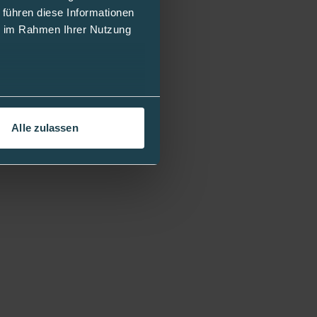
e
 führen diese Informationen
ie im Rahmen Ihrer Nutzung
 man die mylife
sor. Durch die
 Glukosedaten
Alle zulassen
die
er- und