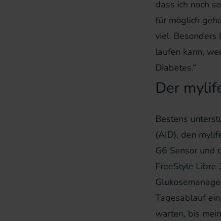
dass ich noch so
für möglich geha
viel. Besonders 
laufen kann, we
Diabetes.“
Der mylif
Bestens unterst
(AID), den myli
G6 Sensor und 
FreeStyle Libre 3
Glukosemanageme
Tagesablauf ein,
warten, bis mein