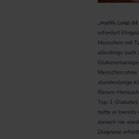
„mylife Loop ist
erfordert Ehrgei
Menschen mit Ty
allerdings auch
Glukosemanageme
Menschen ohne D
stundenlange kö
Riesen-Herausfo
Typ-1-Diabetes 
hatte er bereits
danach nie wiede
Diagnose erhielt