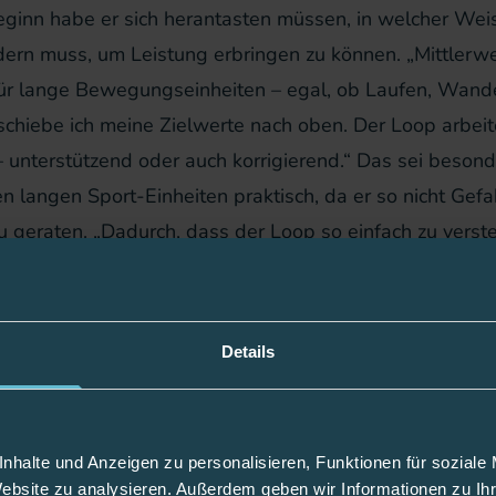
eginn habe er sich herantasten müssen, in welcher Weis
ern muss, um Leistung erbringen zu können. „Mittlerwei
ür lange Bewegungseinheiten – egal, ob Laufen, Wand
schiebe ich meine Zielwerte nach oben. Der Loop arbei
 unterstützend oder auch korrigierend.“ Das sei besond
 langen Sport-Einheiten praktisch, da er so nicht Gefah
 geraten. „Dadurch, dass der Loop so einfach zu verst
tte ich es schnell heraus und glaube, dass jeder es hin
d Markus und der mylife Loop ein eingespieltes Team. Es
ieder neue Vorhaben gibt. Das nächste Ziel: einen Mara
Details
schaffen. Sein größtes nicht messbares Ziel sei es zud
zur Bewegung zu motivieren. „Bewegung macht Spaß, h
bschalten. Sport ist gesund und wer regelmäßig aktiv 
nhalte und Anzeigen zu personalisieren, Funktionen für soziale
res Wohlbefinden.“
Website zu analysieren. Außerdem geben wir Informationen zu I