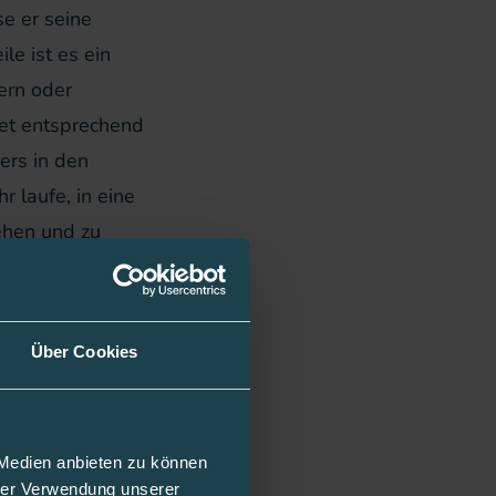
e er seine
le ist es ein
ern oder
tet entsprechend
ers in den
r laufe, in eine
ehen und zu
bekommt.“
 läuft so gut,
thon in unter
Über Cookies
em, möglichst
ilft beim
ist, hat ein
 Medien anbieten zu können
hrer Verwendung unserer