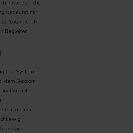
ch hätte es nicht
ing bedeutet mir
hte. Solange ich
n Begleiter
d
nabgabe-System
mp, dem Dexcom
ination mit
n
eht in meinen
icht ewig
te einfach