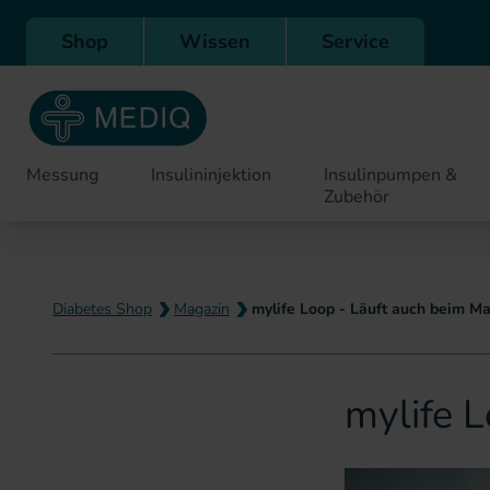
Direkt zur Hauptnavigation
Shop
Wissen
Service
Messung
Insulininjektion
Insulinpumpen &
Zubehör
Diabetes Shop
Magazin
mylife Loop - Läuft auch beim M
mylife 