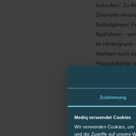
loslaufen.“ Zu B
Zielwerte veränd
Selbstgänger: F
Radfahren – ver
im Hintergrund –
Nächten nach den
Hypoglykämie zu
bedienen ist, ha
Mittlerweile sin
dass es immer w
Zustimmung
drei Stunden zu 
viele Menschen 
Mediq verwendet Cookies
Entspannen und A
Wir verwenden Cookies, um I
allgemein besse
und die Zugriffe auf unsere 