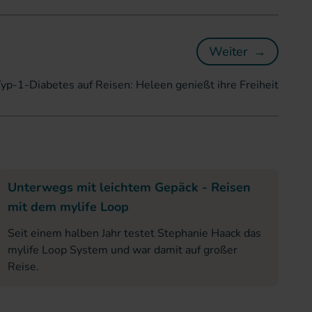
Weiter
→
Mit Typ-1-Dia
Typ-1-Diabetes auf Reisen: Heleen genießt ihre Freiheit
Unterwegs mit leichtem Gepäck - Reisen
mit dem mylife Loop
Seit einem halben Jahr testet Stephanie Haack das
mylife Loop System und war damit auf großer
Reise.