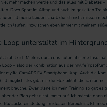
 viel mehr machen werde und das alles mit Diabetes – i
lten. Doch Sport im Alltag und auch im gezielten Train
Laufen ist meine Leidenschaft, die ich nicht missen möc
rde ich laufen. Inzwischen eben immer mit meinem süße
e Loop unterstützt im Hintergrun
ützt fühlt sich Markus durch das automatisierte Insuli
fe Loop – also der Kombination aus der mylife YpsoPu
der mylife CamAPS FX Smartphone-App. Auch die Komb
 ist möglich. „Es gibt mir die Flexibilität, die ich für mei
nt brauche. Zwar plane ich mein Training so gut es g
 aber der Plan geht nicht immer auf. Ich möchte dann n
e Blutzuckereinstellung im idealen Bereich ist. Ich möch