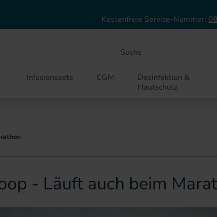
Direkt zum Inhalt
Kostenfreie Service-Nummer:
08
Suche
Infusionssets
CGM
Desinfektion &
Hautschutz
arathon
Loop - Läuft auch beim Mara