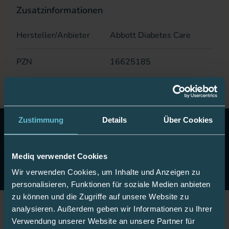
Zusatzinformationen
Hersteller/Anbieter
Abbott Diabetes Care
PZN
16625185
Zustimmung
Details
Über Cookies
10 Euro Gutschein!
Abonnieren Sie unseren Newsletter
& erhalten Sie einen Gutschein im Wert von 10 Euro auf
Ihre nächste Onlinebestellung.
Mediq verwendet Cookies
Jetzt anmelden
Wir verwenden Cookies, um Inhalte und Anzeigen zu
personalisieren, Funktionen für soziale Medien anbieten
zu können und die Zugriffe auf unsere Website zu
analysieren. Außerdem geben wir Informationen zu Ihrer
Jetzt Fan werden!
Verwendung unserer Website an unsere Partner für