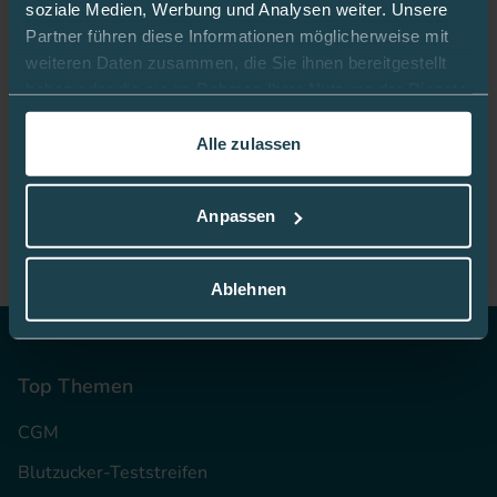
soziale Medien, Werbung und Analysen weiter. Unsere
Partner führen diese Informationen möglicherweise mit
weiteren Daten zusammen, die Sie ihnen bereitgestellt
haben oder die sie im Rahmen Ihrer Nutzung der Dienste
Bleiben Sie gut informiert:
gesammelt haben.
Alle zulassen
In dieser
Cookie-Richtlinie
erfahren Sie mehr darüber,
Mediq App
wie wir Cookies verwenden.
Anpassen
Ablehnen
Top Themen
CGM
Blutzucker-Teststreifen