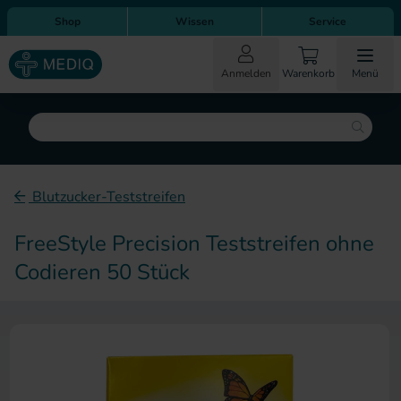
Direkt zum Inhalt
Direkt zur Hauptnavigation
Shop
Wissen
Service
Anmelden
Warenkorb
Menü
Suche
Blutzucker-Teststreifen
FreeStyle Precision Teststreifen ohne
Codieren 50 Stück
Zum Ende der Bildergalerie sp