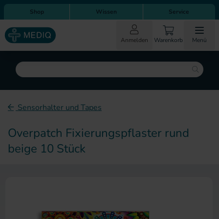
Direkt zum Inhalt
Direkt zur Hauptnavigation
Shop
Wissen
Service
Anmelden
Warenkorb
Menü
Suche
Sensorhalter und Tapes
Overpatch Fixierungspflaster rund
beige 10 Stück
Zum Ende der Bildergalerie sp