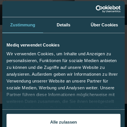
Zustimmung
Details
Über Cookies
Brava Hautschutz Spray 50 ml
Mediq verwendet Cookies
20,90 €
418,00 €
/ 1 l
inkl. 19% MwSt.
,
zzgl.
Versandkosten
Wir verwenden Cookies, um Inhalte und Anzeigen zu
personalisieren, Funktionen für soziale Medien anbieten
Details ansehen
zu können und die Zugriffe auf unsere Website zu
analysieren. Außerdem geben wir Informationen zu Ihrer
Verwendung unserer Website an unsere Partner für
soziale Medien, Werbung und Analysen weiter. Unsere
Partner führen diese Informationen möglicherweise mit
weiteren Daten zusammen, die Sie ihnen bereitgestellt
haben oder die sie im Rahmen Ihrer Nutzung der Dienste
10 Euro Gutschein!
Abonnieren Sie unseren Newsletter
gesammelt haben.
& erhalten Sie einen Gutschein im Wert von 10 Euro auf
Alle zulassen