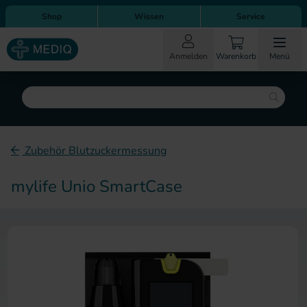
Direkt zum Inhalt
Direkt zur Hauptnavigation
Shop
Wissen
Service
Anmelden
Warenkorb
Menü
Suche
Zubehör Blutzuckermessung
mylife Unio SmartCase
Zum Ende der Bildergalerie sp