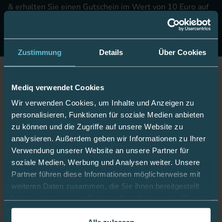
& erhalten Sie einen Gutschein im Wert von 10 Euro auf
Ihre nächste Onlinebestellung.
Jetzt anmelden
Zustimmung
Details
Über Cookies
Jetzt Fan werden!
Mediq verwendet Cookies
Wir verwenden Cookies, um Inhalte und Anzeigen zu
personalisieren, Funktionen für soziale Medien anbieten
zu können und die Zugriffe auf unsere Website zu
Bleiben Sie gut informiert:
analysieren. Außerdem geben wir Informationen zu Ihrer
Verwendung unserer Website an unsere Partner für
soziale Medien, Werbung und Analysen weiter. Unsere
Partner führen diese Informationen möglicherweise mit
Mediq App
weiteren Daten zusammen, die Sie ihnen bereitgestellt
haben oder die sie im Rahmen Ihrer Nutzung der Dienste
gesammelt haben.
Alle zulassen