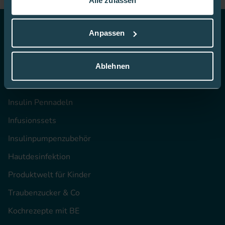
In dieser
Cookie-Richtlinie
erfahren Sie mehr darüber,
wie wir Cookies verwenden.
Anpassen
Top Themen
CGM
Ablehnen
Blutzucker-Teststreifen
Insulin Pennadeln
Infusionssets
Insulinpumpenzubehör
Hautdesinfektion
Produktwelt für Kinder
Traubenzucker & Co
Kochrezepte mit BE