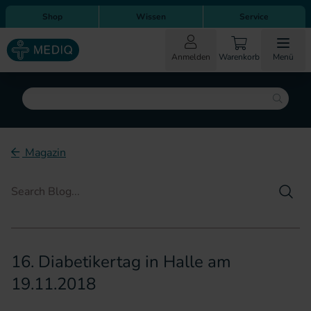
Direkt zum Inhalt
Direkt zur Hauptnavigation
Shop
Wissen
Service
Anmelden
Warenkorb
Menü
Suche
Magazin
Such
16. Diabetikertag in Halle am
19.11.2018