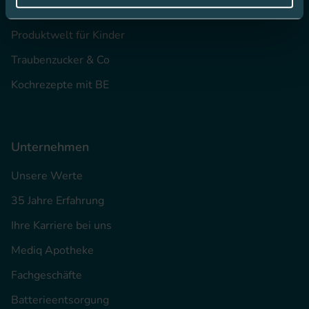
Hautdesinfektion
Produktwelt für Kinder
Traubenzucker & Co
Kochrezepte mit BE
Unternehmen
Unsere Werte
35 Jahre Erfahrung
Ihre Karriere bei uns
Mediq Apotheke
Fachgeschäfte
Batterieentsorgung