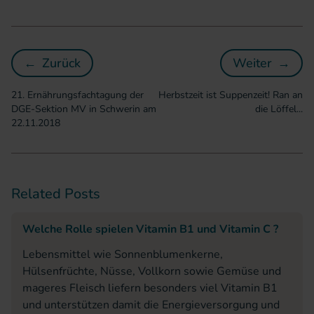
←
Zurück
Weiter
→
21. Ernährungsfachtagung der DGE-Sektion 
Herbstzei
21. Ernährungsfachtagung der
Herbstzeit ist Suppenzeit! Ran an
DGE-Sektion MV in Schwerin am
die Löffel...
22.11.2018
Related Posts
Welche Rolle spielen Vitamin B1 und Vitamin C ?
Lebensmittel wie Sonnenblumenkerne,
Hülsenfrüchte, Nüsse, Vollkorn sowie Gemüse und
mageres Fleisch liefern besonders viel Vitamin B1
und unterstützen damit die Energieversorgung und