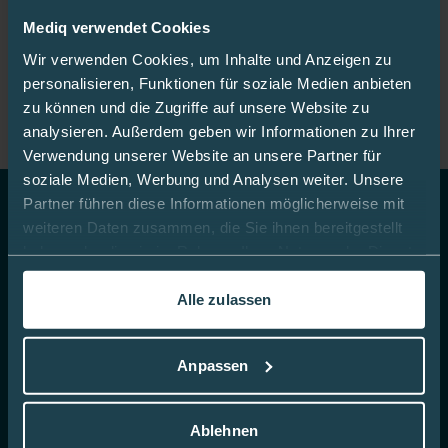
Mediq verwendet Cookies
Wir verwenden Cookies, um Inhalte und Anzeigen zu
Mediq App
personalisieren, Funktionen für soziale Medien anbieten
zu können und die Zugriffe auf unsere Website zu
analysieren. Außerdem geben wir Informationen zu Ihrer
Verwendung unserer Website an unsere Partner für
soziale Medien, Werbung und Analysen weiter. Unsere
Partner führen diese Informationen möglicherweise mit
weiteren Daten zusammen, die Sie ihnen bereitgestellt
Top Themen
haben oder die sie im Rahmen Ihrer Nutzung der Dienste
gesammelt haben.
CGM
Alle zulassen
Blutzucker-Teststreifen
In dieser
Cookie-Richtlinie
erfahren Sie mehr darüber,
wie wir Cookies verwenden.
Insulin Pennadeln
Anpassen
Infusionssets
Insulinpumpenzubehör
Ablehnen