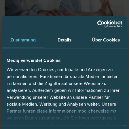
Alles rund ums diabetische Fußsyndrom
Zustimmung
Details
Über Cookies
Schlechte Durchblutung oder Schmerzen beim
Laufen – Fußprobleme gibt’s bei Diabetes leider oft.
Woran das liegt und was hilft.
Mediq verwendet Cookies
Wir verwenden Cookies, um Inhalte und Anzeigen zu
personalisieren, Funktionen für soziale Medien anbieten
1
2
zu können und die Zugriffe auf unsere Website zu
Previous Page
analysieren. Außerdem geben wir Informationen zu Ihrer
Verwendung unserer Website an unsere Partner für
Kategorien
soziale Medien, Werbung und Analysen weiter. Unsere
Partner führen diese Informationen möglicherweise mit
weiteren Daten zusammen, die Sie ihnen bereitgestellt
haben oder die sie im Rahmen Ihrer Nutzung der Dienste