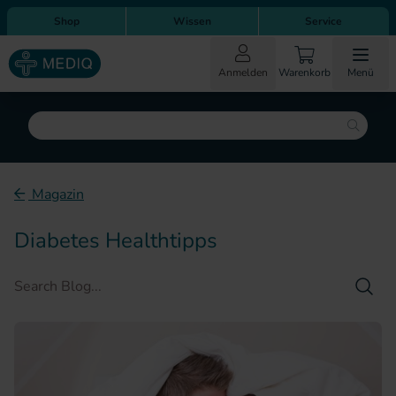
Direkt zum Inhalt
Direkt zur Hauptnavigation
Shop
Wissen
Service
Anmelden
Warenkorb
Menü
Suche
Magazin
Diabetes Healthtipps
Such