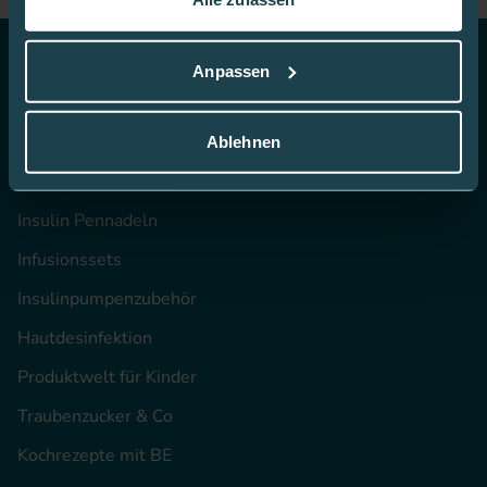
In dieser
Cookie-Richtlinie
erfahren Sie mehr darüber,
wie wir Cookies verwenden.
Anpassen
Top Themen
CGM
Ablehnen
Blutzucker-Teststreifen
Insulin Pennadeln
Infusionssets
Insulinpumpenzubehör
Hautdesinfektion
Produktwelt für Kinder
Traubenzucker & Co
Kochrezepte mit BE