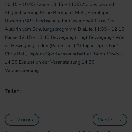
10:15 - 10:45 Pause 10:45 – 11:55 Adipositas und
Stigmatisierung Marie Bernhard, M.A., Soziologin,
Dozentin SRH Hochschule für Gesundheit Gera, Co-
Autorin vom Schulungsprogramm DiaLife 11:55 - 12:15
Pause 12:15 – 13:45 Bewegung bringt Bewegung / Wie
ist Bewegung in den (Patienten-) Alltag integrierbar?
Chris Bell, Diplom-Sportwissenschaftler, Bonn 13:45 –
14:30 Evaluation der Veranstaltung 14:30
Verabschiedung
Teilen:
←
Zurück
Weiter
→
"Integrative Medizin" in Dresden am 21.04.2
6. Greiz