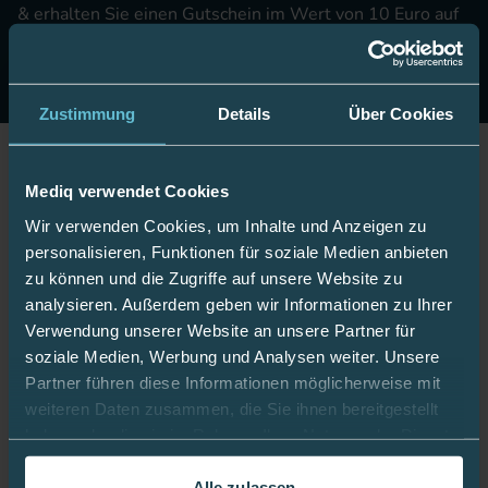
& erhalten Sie einen Gutschein im Wert von 10 Euro auf
Ihre nächste Onlinebestellung.
Jetzt anmelden
Zustimmung
Details
Über Cookies
Jetzt Fan werden!
Mediq verwendet Cookies
Wir verwenden Cookies, um Inhalte und Anzeigen zu
personalisieren, Funktionen für soziale Medien anbieten
zu können und die Zugriffe auf unsere Website zu
Bleiben Sie gut informiert:
analysieren. Außerdem geben wir Informationen zu Ihrer
Verwendung unserer Website an unsere Partner für
soziale Medien, Werbung und Analysen weiter. Unsere
Partner führen diese Informationen möglicherweise mit
Mediq App
weiteren Daten zusammen, die Sie ihnen bereitgestellt
haben oder die sie im Rahmen Ihrer Nutzung der Dienste
gesammelt haben.
Alle zulassen