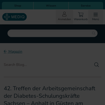
Direkt zum Inhalt
Direkt zur Hauptnavigation
Shop
Wissen
Service
Anmelden
Warenkorb
Menü
Suche
Magazin
Such
42. Treffen der Arbeitsgemeinschaft
der Diabetes-Schulungskräfte
Sachsen – Anhalt in Güsten am