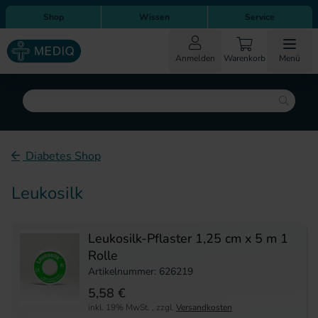
Direkt zum Inhalt
Direkt zur Hauptnavigation
Shop
Wissen
Service
Anmelden
Warenkorb
Menü
Suche
Diabetes Shop
Leukosilk
Leukosilk-Pflaster 1,25 cm x 5 m 1
Rolle
Artikelnummer: 626219
5,58 €
inkl. 19% MwSt.
,
zzgl.
Versandkosten