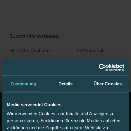
Zusatzinformationen
Hersteller/Anbieter
BSN medical
PZN
00626225
Zustimmung
Details
Über Cookies
10 Euro Gutschein!
Abonnieren Sie unseren Newsletter
Mediq verwendet Cookies
& erhalten Sie einen Gutschein im Wert von 10 Euro auf
Wir verwenden Cookies, um Inhalte und Anzeigen zu
Ihre nächste Onlinebestellung.
personalisieren, Funktionen für soziale Medien anbieten
Jetzt anmelden
zu können und die Zugriffe auf unsere Website zu