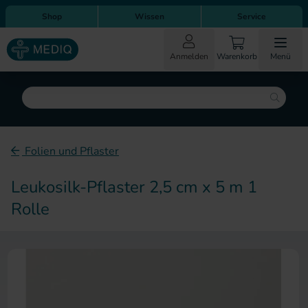
Direkt zum Inhalt
Direkt zur Hauptnavigation
Shop
Wissen
Service
Anmelden
Warenkorb
Menü
Suche
Folien und Pflaster
Leukosilk-Pflaster 2,5 cm x 5 m 1
Rolle
Zum Ende der Bildergalerie sp