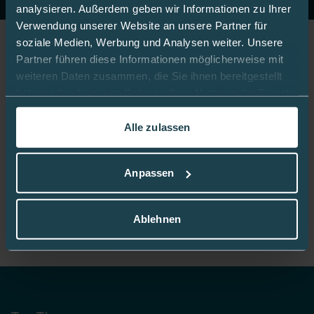
analysieren. Außerdem geben wir Informationen zu Ihrer
Verwendung unserer Website an unsere Partner für
soziale Medien, Werbung und Analysen weiter. Unsere
Partner führen diese Informationen möglicherweise mit
Jetzt Fan werden!
weiteren Daten zusammen, die Sie ihnen bereitgestellt
haben oder die sie im Rahmen Ihrer Nutzung der Dienste
gesammelt haben.
Alle zulassen
Bleiben Sie gut informiert:
In dieser
Cookie-Richtlinie
erfahren Sie mehr darüber,
wie wir Cookies verwenden.
Anpassen
Mediq App
Ablehnen