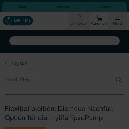
Direkt zum Inhalt
Direkt zur Hauptnavigation
Shop
Wissen
Service
Anmelden
Warenkorb
Menü
Suche
Magazin
Such
Flexibel bleiben: Die neue Nachfüll-
Option für die mylife YpsoPump