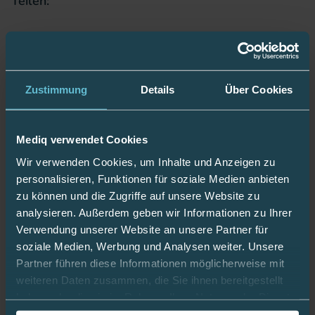
Teilen:
←
Zurück
Weiter
→
Halloween feiern – auch mit Diabetes unbes
AID mit 
Zustimmung
Details
Über Cookies
Halloween feiern – auch mit
AID mit Dana-i und DBGL1
Diabetes unbeschwert genießen
Mediq verwendet Cookies
Wir verwenden Cookies, um Inhalte und Anzeigen zu
personalisieren, Funktionen für soziale Medien anbieten
Related Posts
zu können und die Zugriffe auf unsere Website zu
analysieren. Außerdem geben wir Informationen zu Ihrer
Diabetes-Management ist Teamwork
Verwendung unserer Website an unsere Partner für
Dank des mylife Loop hat sich das Familienleben der
soziale Medien, Werbung und Analysen weiter. Unsere
fünfjährigen Lorena González nach ihrer Typ-1-
Partner führen diese Informationen möglicherweise mit
Diabetes-Diagnose deutlich entspannt. Das
weiteren Daten zusammen, die Sie ihnen bereitgestellt
intelligente System unterstützt Lorena beim Sport,
haben oder die sie im Rahmen Ihrer Nutzung der Dienste
in der Schule und nachts – und gibt der ganzen
gesammelt haben.