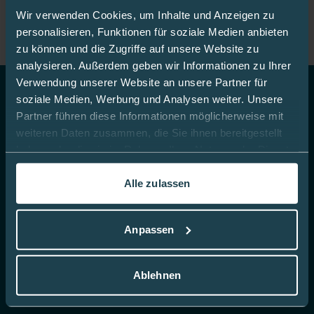
Wir verwenden Cookies, um Inhalte und Anzeigen zu
personalisieren, Funktionen für soziale Medien anbieten
zu können und die Zugriffe auf unsere Website zu
analysieren. Außerdem geben wir Informationen zu Ihrer
Verwendung unserer Website an unsere Partner für
soziale Medien, Werbung und Analysen weiter. Unsere
Top Themen
Partner führen diese Informationen möglicherweise mit
weiteren Daten zusammen, die Sie ihnen bereitgestellt
CGM
haben oder die sie im Rahmen Ihrer Nutzung der Dienste
gesammelt haben.
Blutzucker-Teststreifen
Alle zulassen
Insulin Pennadeln
In dieser
Cookie-Richtlinie
erfahren Sie mehr darüber,
wie wir Cookies verwenden.
Infusionssets
Anpassen
Insulinpumpenzubehör
Hautdesinfektion
Ablehnen
Produktwelt für Kinder