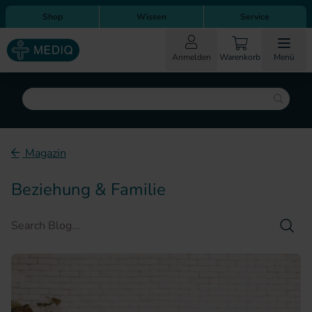
Direkt zum Inhalt
Direkt zur Hauptnavigation
Shop
Wissen
Service
Anmelden
Warenkorb
Menü
Suche
Magazin
Beziehung & Familie
Such