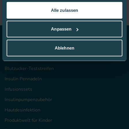
gesammelt haben.
Alle zulassen
In dieser
Cookie-Richtlinie
erfahren Sie mehr darüber,
wie wir Cookies verwenden.
Anpassen
Top Themen
Ablehnen
CGM
Blutzucker-Teststreifen
Insulin Pennadeln
Infusionssets
Insulinpumpenzubehör
Hautdesinfektion
Produktwelt für Kinder