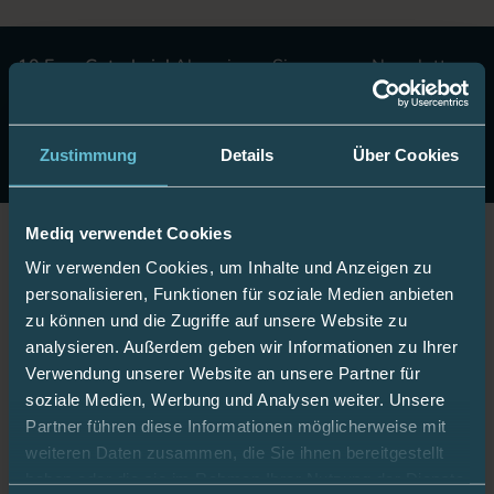
10 Euro Gutschein!
Abonnieren Sie unseren Newsletter
& erhalten Sie einen Gutschein im Wert von 10 Euro auf
Ihre nächste Onlinebestellung.
Jetzt anmelden
Zustimmung
Details
Über Cookies
Mediq verwendet Cookies
Jetzt Fan werden!
Wir verwenden Cookies, um Inhalte und Anzeigen zu
personalisieren, Funktionen für soziale Medien anbieten
zu können und die Zugriffe auf unsere Website zu
analysieren. Außerdem geben wir Informationen zu Ihrer
Verwendung unserer Website an unsere Partner für
Bleiben Sie gut informiert:
soziale Medien, Werbung und Analysen weiter. Unsere
Partner führen diese Informationen möglicherweise mit
weiteren Daten zusammen, die Sie ihnen bereitgestellt
Mediq App
haben oder die sie im Rahmen Ihrer Nutzung der Dienste