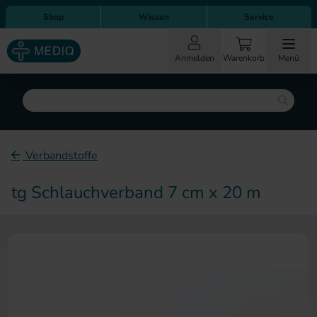
Direkt zum Inhalt
Direkt zur Hauptnavigation
Shop
Wissen
Service
Anmelden
Warenkorb
Menü
Suche
Verbandstoffe
tg Schlauchverband 7 cm x 20 m
Zum Ende der Bildergalerie sp