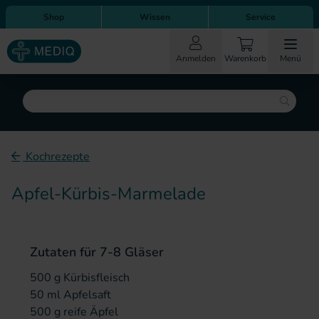
Direkt zum Inhalt
Direkt zur Hauptnavigation
Shop
Wissen
Service
Anmelden
Warenkorb
Menü
Suche
Kochrezepte
Apfel-Kürbis-Marmelade
Zutaten für 7-8 Gläser
500 g Kürbisfleisch
50 ml Apfelsaft
500 g reife Äpfel