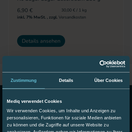
6,90 €
30,00 €
/ 1 kg
inkl. 7% MwSt.
,
zzgl.
Versandkosten
Details ansehen
Zustimmung
Details
Über Cookies
10 Euro Gutschein!
Abonnieren Sie unseren Newsletter
Mediq verwendet Cookies
& erhalten Sie einen Gutschein im Wert von 10 Euro auf
Ihre nächste Onlinebestellung.
Wir verwenden Cookies, um Inhalte und Anzeigen zu
personalisieren, Funktionen für soziale Medien anbieten
Jetzt anmelden
zu können und die Zugriffe auf unsere Website zu
analysieren. Außerdem geben wir Informationen zu Ihrer