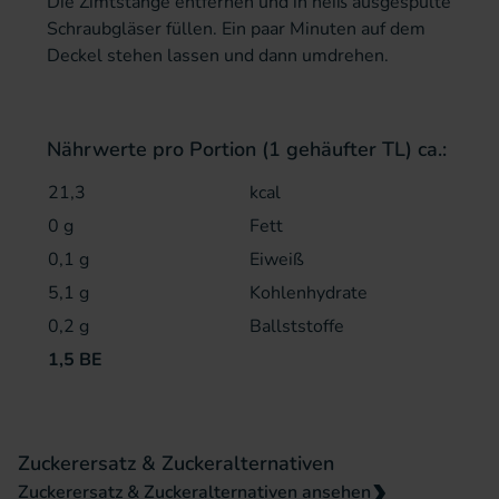
Die Zimtstange entfernen und in heiß ausgespülte
Schraubgläser füllen. Ein paar Minuten auf dem
Deckel stehen lassen und dann umdrehen.
Nährwerte pro Portion (1 gehäufter TL) ca.:
21,3
kcal
0 g
Fett
0,1 g
Eiweiß
5,1 g
Kohlenhydrate
0,2 g
Ballststoffe
1,5 BE
Zuckerersatz & Zuckeralternativen
Zuckerersatz & Zuckeralternativen ansehen