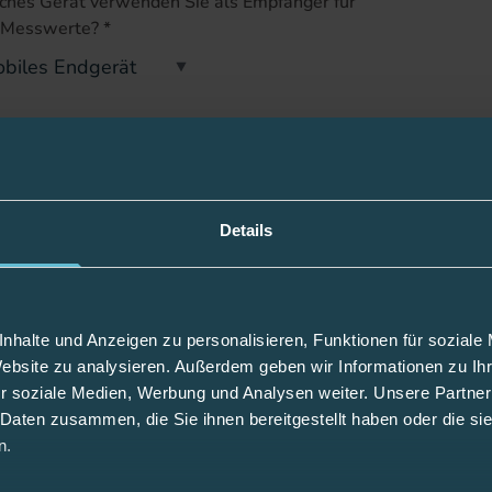
hes Gerät verwenden Sie als Empfänger für
e Messwerte?
*
erbeschreibung | Was ist passiert?
*
tiges Problem (optional)
Details
 können Sie die Bilder des Ereignisses, z.B. bei
irritationen, hochladen (optional)
nhalte und Anzeigen zu personalisieren, Funktionen für soziale
Website zu analysieren. Außerdem geben wir Informationen zu I
r soziale Medien, Werbung und Analysen weiter. Unsere Partner
 Daten zusammen, die Sie ihnen bereitgestellt haben oder die s
weis Datenschutz
*
n.