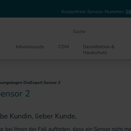
Direkt zum Inhalt
Kostenfreie Service-Nummer:
08
Suche
Infusionssets
CGM
Desinfektion &
Hautschutz
ssungsbogen DiaExpert Sensor 2
ensor 2
ebe Kundin, lieber Kunde,
te bei Ihnen der Fall auftreten, dass ein Sensor nicht m