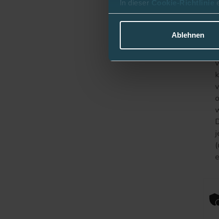
In dieser
Cookie-Richtlinie
M
w
Ablehnen
D
v
k
v
o
w
D
j
(
e