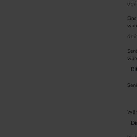
Eins
wurd
Sens
wur
Sen
Wähl