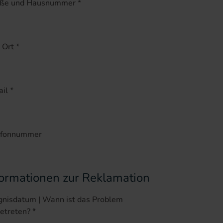
aße und Hausnummer
*
 Ort
*
ail
*
efonnummer
formationen zur Reklamation
gnisdatum | Wann ist das Problem
getreten?
*