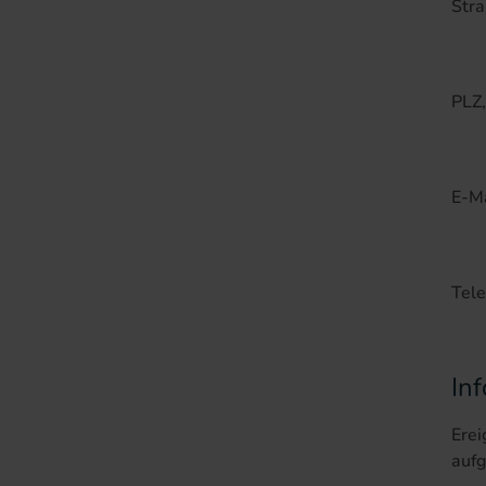
Str
PLZ,
E-M
Tel
In
Erei
auf