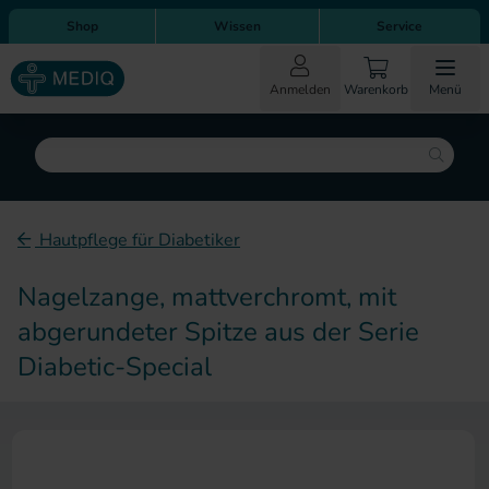
Direkt zum Inhalt
Direkt zur Hauptnavigation
Shop
Wissen
Service
Anmelden
Warenkorb
Menü
Suche
Hautpflege für Diabetiker
Nagelzange, mattverchromt, mit
abgerundeter Spitze aus der Serie
Diabetic-Special
Zum Ende der Bildergalerie sp