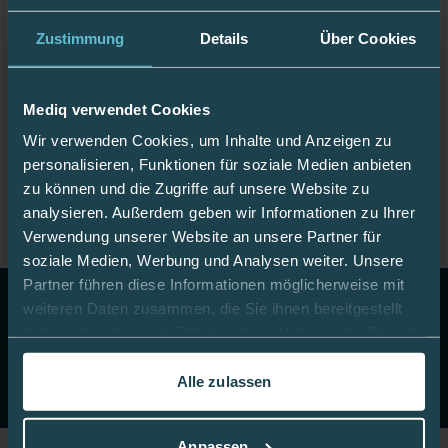
Zustimmung
Details
Über Cookies
Fußpunkt Fußbad 150 ml
7,50 €
50,00 €
/ 1 l
Mediq verwendet Cookies
inkl. 19% MwSt.
,
zzgl.
Versandkosten
Wir verwenden Cookies, um Inhalte und Anzeigen zu
personalisieren, Funktionen für soziale Medien anbieten
Details ansehen
zu können und die Zugriffe auf unsere Website zu
analysieren. Außerdem geben wir Informationen zu Ihrer
Verwendung unserer Website an unsere Partner für
soziale Medien, Werbung und Analysen weiter. Unsere
Partner führen diese Informationen möglicherweise mit
10 Euro Gutschein!
Abonnieren Sie unseren Newsletter
weiteren Daten zusammen, die Sie ihnen bereitgestellt
& erhalten Sie einen Gutschein im Wert von 10 Euro auf
haben oder die sie im Rahmen Ihrer Nutzung der Dienste
Ihre nächste Onlinebestellung.
gesammelt haben.
Jetzt anmelden
Alle zulassen
In dieser
Cookie-Richtlinie
erfahren Sie mehr darüber,
wie wir Cookies verwenden.
Anpassen