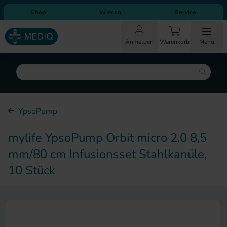
Direkt zum Inhalt
Direkt zur Hauptnavigation
Shop
Wissen
Service
Anmelden
Warenkorb
Menü
Suche
YpsoPump
mylife YpsoPump Orbit micro 2.0 8,5
mm/80 cm Infusionsset Stahlkanüle,
10 Stück
Zum Ende der Bildergalerie sp