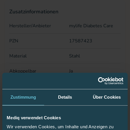
Zusatzinformationen
Hersteller/Anbieter
mylife Diabetes Care
PZN
17587423
Material
Stahl
Abkoppelbar
Ja
Einstichwinkel
90°
Zustimmung
Details
Über Cookies
Kanülenlänge
8,5 mm
Schlauchlänge
80 cm
Mediq verwendet Cookies
Wir verwenden Cookies, um Inhalte und Anzeigen zu