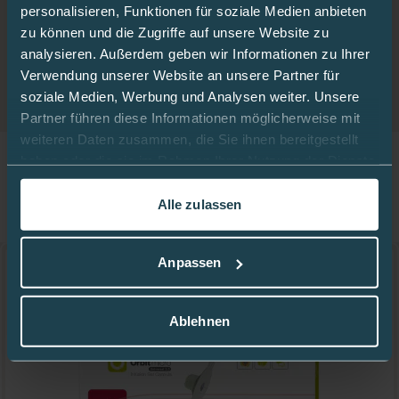
Kanüle einzeln erhältlich
Ja
personalisieren, Funktionen für soziale Medien anbieten
zu können und die Zugriffe auf unsere Website zu
Passend für Pumpe
mylife YpsoPump
analysieren. Außerdem geben wir Informationen zu Ihrer
Verwendung unserer Website an unsere Partner für
soziale Medien, Werbung und Analysen weiter. Unsere
Partner führen diese Informationen möglicherweise mit
weiteren Daten zusammen, die Sie ihnen bereitgestellt
haben oder die sie im Rahmen Ihrer Nutzung der Dienste
gesammelt haben.
Verwandte Artikel
Alle zulassen
Passende Artikel zu diesem Produkt
In dieser
Cookie-Richtlinie
erfahren Sie mehr darüber,
wie wir Cookies verwenden.
Anpassen
Ablehnen