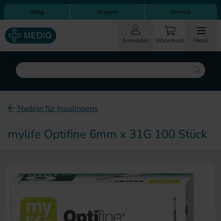
Direkt zum Inhalt
Direkt zur Hauptnavigation
Shop
Wissen
Service
Anmelden
Warenkorb
Menü
Suche
Nadeln für Insulinpens
mylife Optifine 6mm x 31G 100 Stück
Zum Ende der Bildergalerie sp