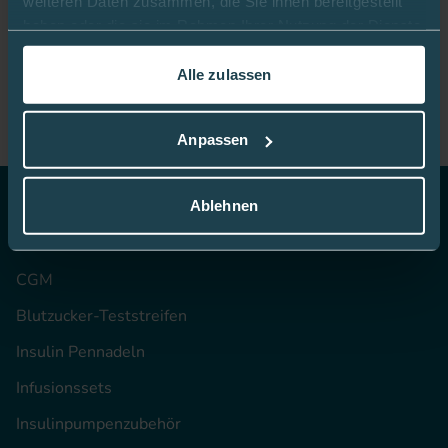
weiteren Daten zusammen, die Sie ihnen bereitgestellt
haben oder die sie im Rahmen Ihrer Nutzung der Dienste
gesammelt haben.
Mediq App
Alle zulassen
In dieser
Cookie-Richtlinie
erfahren Sie mehr darüber,
wie wir Cookies verwenden.
Anpassen
Ablehnen
Top Themen
CGM
Blutzucker-Teststreifen
Insulin Pennadeln
Infusionssets
Insulinpumpenzubehör