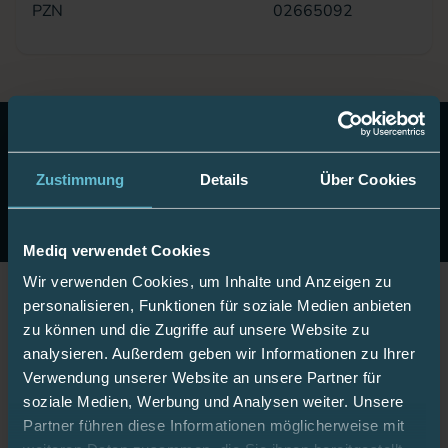
PZN
02665092
10 Euro Gutschein!
Abonnieren Sie unseren Newsletter
& erhalten Sie einen Gutschein im Wert von 10 Euro auf
Zustimmung
Details
Über Cookies
Ihre nächste Onlinebestellung.
Jetzt anmelden
Mediq verwendet Cookies
Wir verwenden Cookies, um Inhalte und Anzeigen zu
personalisieren, Funktionen für soziale Medien anbieten
Jetzt Fan werden!
zu können und die Zugriffe auf unsere Website zu
analysieren. Außerdem geben wir Informationen zu Ihrer
Verwendung unserer Website an unsere Partner für
soziale Medien, Werbung und Analysen weiter. Unsere
Partner führen diese Informationen möglicherweise mit
Bleiben Sie gut informiert: