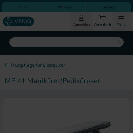
Direkt zum Inhalt
Direkt zur Hauptnavigation
Shop
Wissen
Service
Anmelden
Warenkorb
Menü
Suche
Hautpflege für Diabetiker
MP 41 Maniküre-/Pediküreset
Zum Ende der Bildergalerie sp