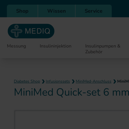
Direkt zur Hauptnavigation
Shop
Wissen
Service
Messung
Insulininjektion
Insulinpumpen &
Zubehör
Diabetes Shop
Infusionssets
MiniMed-Anschluss
MiniM
MiniMed Quick-set 6 mm
Zum Ende der Bildergaler