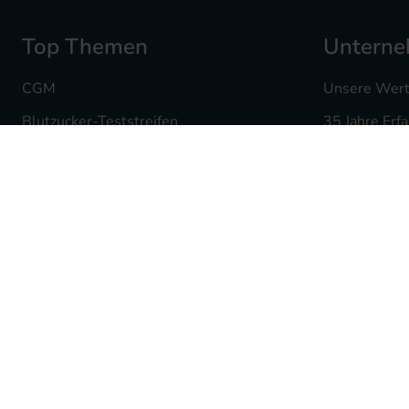
Top Themen
Untern
CGM
Unsere Wer
Blutzucker-Teststreifen
35 Jahre Erf
Insulin Pennadeln
Ihre Karriere
Infusionssets
Mediq Apot
Insulinpumpenzubehör
Fachgeschäf
Hautdesinfektion
Batterieent
Produktwelt für Kinder
Partnerschaf
Traubenzucker & Co
Lieferanten
Kochrezepte mit BE
Presse