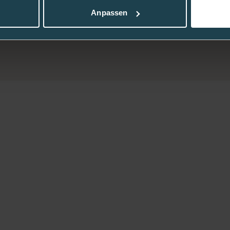
Anpassen
ach 2-3 Tagen gewechselt werden sollten.
isung Ihres Infusionssets.