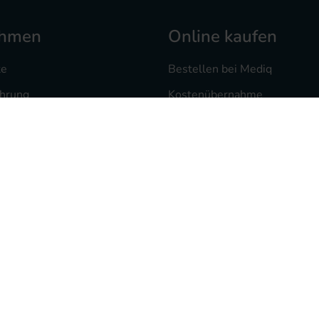
ehmen
Online kaufen
te
Bestellen bei Mediq
ahrung
Kostenübernahme
 bei uns
Versand und Zahlung
heke
Mediq Rezept-Scan App
te
Freiumschlag drucken
sorgung
Rezept vorab als Foto
ten
Widerrufsrecht
Kontakt
FAQ