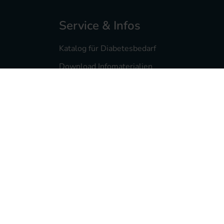
Service & Infos
Katalog für Diabetesbedarf
Download Infomaterialien
Diabetesmagazin feelfree
Service- & Infomaterialien
Pumpenberatung
Reklamationsservice
Wissenswertes
Veranstaltungen
Lexikon