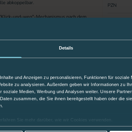
lle abkoppelbar.
PZN
n "Klick-und-weg"-Mechanismus nach dem
Material
Abkoppelb
ein schnelles, leichtes und kaum spürbares
Details
Einstichwin
gen der Führungsnadel
Kanülenlän
r Einführhilfe Quick-serter
nhalte und Anzeigen zu personalisieren, Funktionen für soziale
Schlauchlä
Website zu analysieren. Außerdem geben wir Informationen zu I
r soziale Medien, Werbung und Analysen weiter. Unsere Partner
Passend fü
 Daten zusammen, die Sie ihnen bereitgestellt haben oder die s
n.
erfahren Sie mehr darüber, wie wir Cookies verwenden.
e