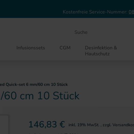
Direkt zum Inhalt
Kostenfreie Service-Nummer:
08
Suche
Infusionssets
CGM
Desinfektion &
Hautschutz
ed Quick-set 6 mm/60 cm 10 Stück
/60 cm 10 Stück
ie springen
146,83 €
inkl. 19% MwSt.
,
zzgl.
Versandko