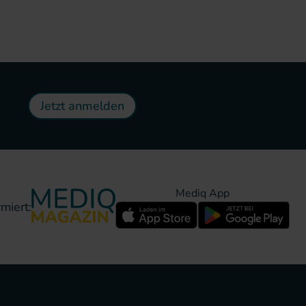
Jetzt anmelden
Mediq App
miert: