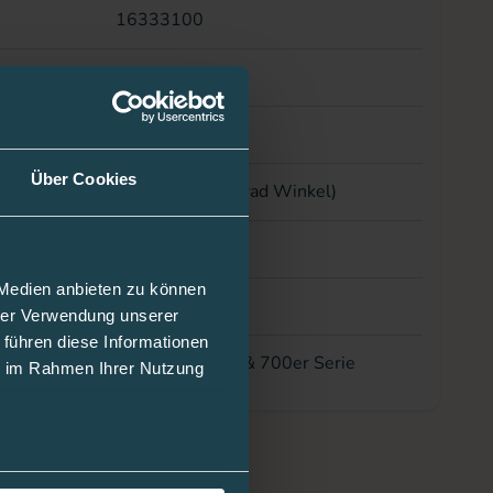
16333100
Kunststoff
ar
Ja
Über Cookies
kel
senkrecht (90 Grad Winkel)
ge
6 mm
 Medien anbieten zu können
nge
60 cm
hrer Verwendung unserer
 führen diese Informationen
r Pumpe
MiniMed 600er & 700er Serie
ie im Rahmen Ihrer Nutzung