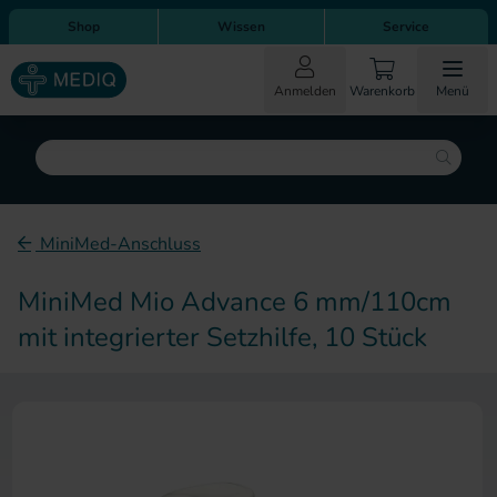
Direkt zum Inhalt
Direkt zur Hauptnavigation
Shop
Wissen
Service
Anmelden
Warenkorb
Menü
Suche
MiniMed-Anschluss
MiniMed Mio Advance 6 mm/110cm
mit integrierter Setzhilfe, 10 Stück
Zum Ende der Bildergalerie sp