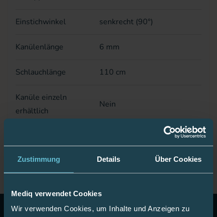
Einstichwinkel
senkrecht (90°)
Kanülenlänge
6 mm
Schlauchlänge
110 cm
Kanüle einzeln
Nein
erhältlich
MiniMed 600er & 700er
Passend für Pumpe
Serie
Zustimmung
Details
Über Cookies
Mediq verwendet Cookies
Wir verwenden Cookies, um Inhalte und Anzeigen zu
10 Euro Gutschein!
Abonnieren Sie unseren Newsletter