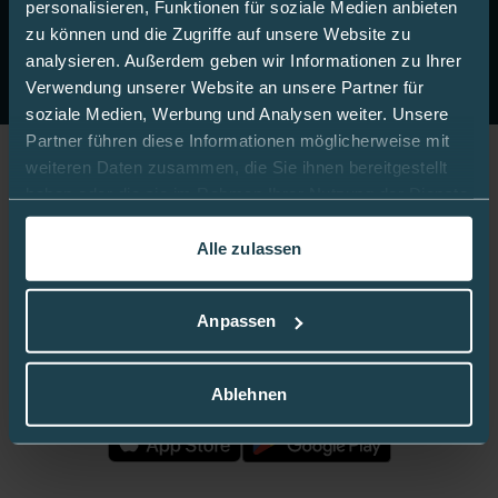
personalisieren, Funktionen für soziale Medien anbieten
& erhalten Sie einen Gutschein im Wert von 10 Euro auf
zu können und die Zugriffe auf unsere Website zu
Ihre nächste Onlinebestellung.
analysieren. Außerdem geben wir Informationen zu Ihrer
Jetzt anmelden
Verwendung unserer Website an unsere Partner für
soziale Medien, Werbung und Analysen weiter. Unsere
Partner führen diese Informationen möglicherweise mit
weiteren Daten zusammen, die Sie ihnen bereitgestellt
Jetzt Fan werden!
haben oder die sie im Rahmen Ihrer Nutzung der Dienste
gesammelt haben.
Alle zulassen
In dieser
Cookie-Richtlinie
erfahren Sie mehr darüber,
wie wir Cookies verwenden.
Bleiben Sie gut informiert:
Anpassen
Ablehnen
Mediq App