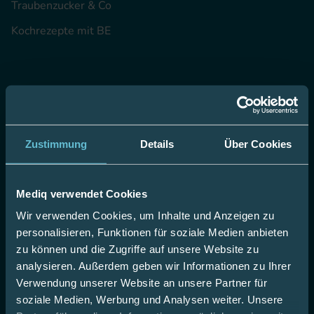
Traubenzucker & Co
Kochrezepte mit BE
Unternehmen
Unsere Werte
Zustimmung
Details
Über Cookies
35 Jahre Erfahrung
Ihre Karriere bei uns
Mediq verwendet Cookies
Mediq Apotheke
Wir verwenden Cookies, um Inhalte und Anzeigen zu
Fachgeschäfte
personalisieren, Funktionen für soziale Medien anbieten
Batterieentsorgung
zu können und die Zugriffe auf unsere Website zu
analysieren. Außerdem geben wir Informationen zu Ihrer
Partnerschaften
Verwendung unserer Website an unsere Partner für
Lieferanten
soziale Medien, Werbung und Analysen weiter. Unsere