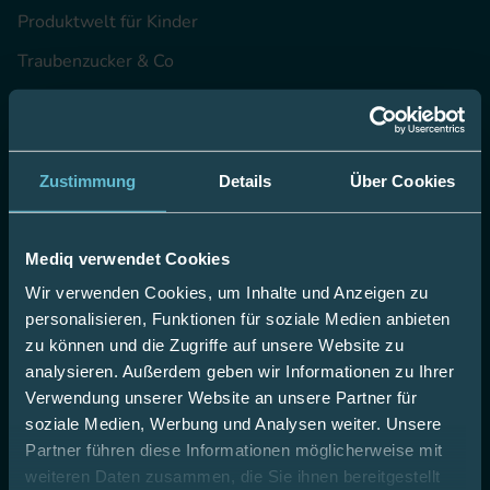
Produktwelt für Kinder
Traubenzucker & Co
Kochrezepte mit BE
Zustimmung
Details
Über Cookies
Unternehmen
Unsere Werte
Mediq verwendet Cookies
35 Jahre Erfahrung
Wir verwenden Cookies, um Inhalte und Anzeigen zu
personalisieren, Funktionen für soziale Medien anbieten
Ihre Karriere bei uns
zu können und die Zugriffe auf unsere Website zu
Mediq Apotheke
analysieren. Außerdem geben wir Informationen zu Ihrer
Verwendung unserer Website an unsere Partner für
Fachgeschäfte
soziale Medien, Werbung und Analysen weiter. Unsere
Batterieentsorgung
Partner führen diese Informationen möglicherweise mit
weiteren Daten zusammen, die Sie ihnen bereitgestellt
Partnerschaften