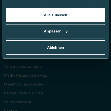
haben oder die sie im Rahmen Ihrer Nutzung der Dienste
Lieferanten
gesammelt haben.
Alle zulassen
Presse
In dieser
Cookie-Richtlinie
erfahren Sie mehr darüber,
wie wir Cookies verwenden.
Anpassen
Online kaufen
Ablehnen
Bestellen bei Mediq
Kostenübernahme
Versand und Zahlung
Mediq Rezept-Scan App
Freiumschlag drucken
Rezept vorab als Foto
Widerrufsrecht