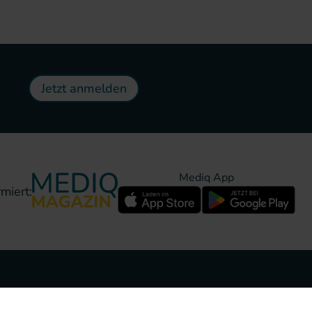
Jetzt anmelden
Mediq App
miert: