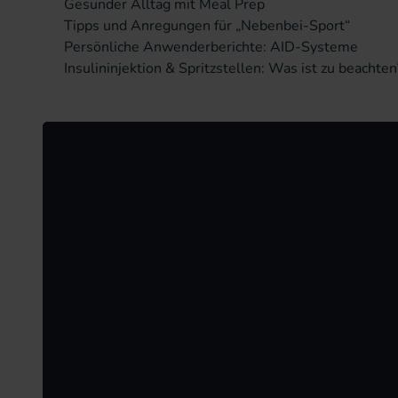
Gesunder Alltag mit Meal Prep
Tipps und Anregungen für „Nebenbei-Sport“
Persönliche Anwenderberichte: AID-Systeme
Insulininjektion & Spritzstellen: Was ist zu beachten