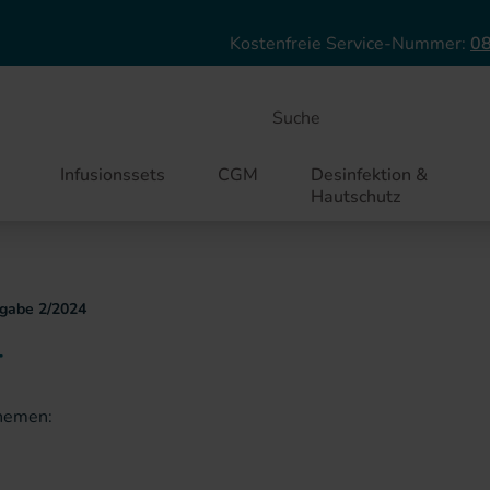
Direkt zum Inhalt
Kostenfreie Service-Nummer:
08
Suche
Infusionssets
CGM
Desinfektion &
Hautschutz
sgabe 2/2024
4
Themen: