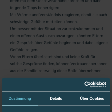
offen mit dem Geschwisterkind sprechen und dabei
folgende Tipps beherzigen:
Mit Wärme und Verständnis reagieren, damit sie auch
schwierige Gefühle mitteilen können.
Um besser mit der Situation zurechtzukommen und
einen offenen Austausch anzuregen, könnten Eltern
ein Gespräch über Gefühle beginnen und dabei eigene
Gefühle zeigen.
Wenn Eltern überlastet sind und keine Kraft für
solche Gespräche finden, können Vertrauenspersonen
aus der Familie zeitweilig diese Rolle übernehmen.
Unterstützung für Geschwisterkinder
Es gibt viele Möglichkeiten, Geschwisterkinder zu
Zustimmung
Details
Über Cookies
unterstützen. Allem voran sollten Eltern sich die Zeit
nehmen, Kindern die Situation zu erklären: Was hat mein