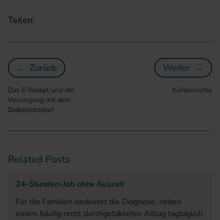
Teilen:
←
Zurück
Weiter
→
Das E-Rezept und die Versorgung mit dem D
Kürbisris
Das E-Rezept und die
Kürbisrisotto
Versorgung mit dem
Diabetesbedarf
Related Posts
24-Stunden-Job ohne Auszeit
Für die Familien bedeutet die Diagnose: neben
einem häufig recht durchgetakteten Alltag tagtäglich