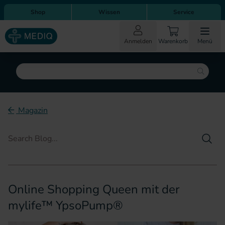
Direkt zum Inhalt
Direkt zur Hauptnavigation
Shop
Wissen
Service
Anmelden
Warenkorb
Menü
Suche
Magazin
Such
Online Shopping Queen mit der
mylife™ YpsoPump®