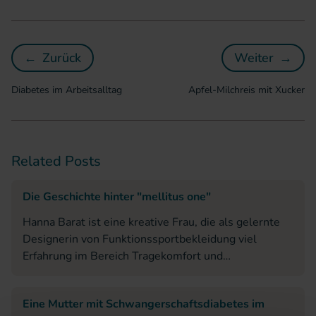
←
Zurück
Weiter
→
Diabetes im Arbeitsalltag
Apfel-Mil
Diabetes im Arbeitsalltag
Apfel-Milchreis mit Xucker
Related Posts
Die Geschichte hinter "mellitus one"
Hanna Barat ist eine kreative Frau, die als gelernte
Designerin von Funktionssportbekleidung viel
Erfahrung im Bereich Tragekomfort und
Funktionalität von verschiedenen Materialen
mitbringt. Kurzerhand entwarf sie für ihren Sohn den
Eine Mutter mit Schwangerschaftsdiabetes im
Prototypen einer Insulinpumpentragetasche, der