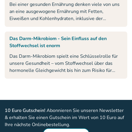
Behandlungsprogramme, kurz DMP genannt.
Bei einer gesunden Ernährung denken viele von uns
Betroffene sollen individuell und auf Basis der
an eine ausgewogene Ernährung mit Fetten,
besten zur Verfügung stehenden medizinischen
Eiweißen und Kohlenhydraten, inklusive der
Daten versorgt werden.
Vitamine und Mineralien. Die wenigsten
berücksichtigen dabei eine ausreichende
Das Darm-Mikrobiom - Sein Einfluss auf den
Ballaststoffzufuhr. Aber aufgrund ihrer Eigenschaften
Stoffwechsel ist enorm
sind Ballaststoffe unverzichtbar für eine
funktionierende Verdauung und im Gegensatz zu
Das Darm-Mikrobiom spielt eine Schlüsselrolle für
ihrem Namen, alles andere als Ballast.
unsere Gesundheit – vom Stoffwechsel über das
hormonelle Gleichgewicht bis hin zum Risiko für
Diabetes. Neue Studien und spannende Einblicke von
Prof. Dr. Max Nieuwdorp zeigen, wie eng
Darmbakterien mit unserem Lebensstil, der
Entstehung chronischer Krankheiten und möglichen
Therapien verbunden sind.
10 Euro Gutschein!
Abonnieren Sie unseren Newsletter
& erhalten Sie einen Gutschein im Wert von 10 Euro auf
Ihre nächste Onlinebestellung.