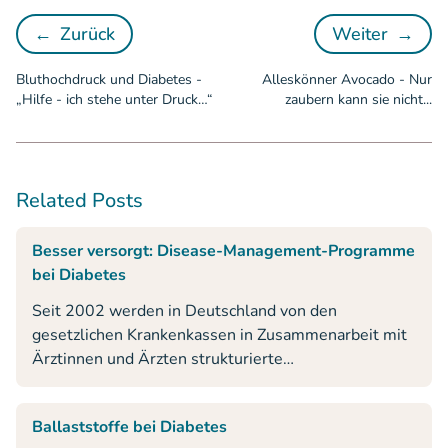
←
Zurück
Weiter
→
Bluthochdruck und Diabetes - „Hilfe - ich ste
Alleskönn
Bluthochdruck und Diabetes -
Alleskönner Avocado - Nur
„Hilfe - ich stehe unter Druck…“
zaubern kann sie nicht...
Related Posts
Besser versorgt: Disease-Management-Programme
bei Diabetes
Seit 2002 werden in Deutschland von den
gesetzlichen Krankenkassen in Zusammenarbeit mit
Ärztinnen und Ärzten strukturierte
Behandlungsprogramme für chronisch erkrankte
Menschen (z.B. Diabetes mellitus) angeboten.
Ballaststoffe bei Diabetes
Disease-Management-Programme heißen diese