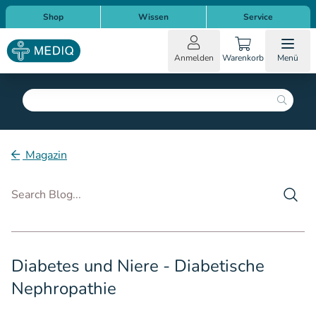
Direkt zum Inhalt
Direkt zur Hauptnavigation
Shop
Wissen
Service
Anmelden
Warenkorb
Menü
Suche
Magazin
Such
Diabetes und Niere - Diabetische
Nephropathie