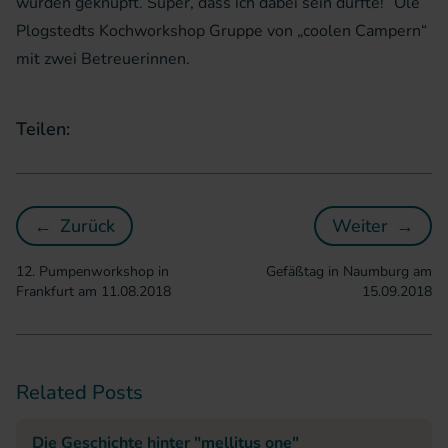
wurden geknüpft. Super, dass ich dabei sein durfte!“ Ole
Plogstedts Kochworkshop Gruppe von „coolen Campern“
mit zwei Betreuerinnen.
Teilen:
←
Zurück
Weiter
→
12. Pumpenworkshop in Frankfurt am 11.08.
Gefäßtag
12. Pumpenworkshop in
Gefäßtag in Naumburg am
Frankfurt am 11.08.2018
15.09.2018
Related Posts
Die Geschichte hinter "mellitus one"