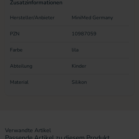
Zusatzinformationen
Hersteller/Anbieter
MiniMed Germany
PZN
10987059
Farbe
lila
Abteilung
Kinder
Material
Silikon
Verwandte Artikel
Passende Artikel zu diesem Produkt