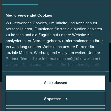
Details ansehen
Mediq verwendet Cookies
Wir verwenden Cookies, um Inhalte und Anzeigen zu
personalisieren, Funktionen für soziale Medien anbieten
zu können und die Zugriffe auf unsere Website zu
analysieren. Außerdem geben wir Informationen zu Ihrer
Verwendung unserer Website an unsere Partner für
10 Euro Gutschein!
Abonnieren Sie unseren Newsletter
soziale Medien, Werbung und Analysen weiter. Unsere
& erhalten Sie einen Gutschein im Wert von 10 Euro auf
Partner führen diese Informationen möglicherweise mit
Ihre nächste Onlinebestellung.
weiteren Daten zusammen, die Sie ihnen bereitgestellt
haben oder die sie im Rahmen Ihrer Nutzung der Dienste
Jetzt anmelden
gesammelt haben.
Alle zulassen
In dieser
Cookie-Richtlinie
erfahren Sie mehr darüber,
wie wir Cookies verwenden.
Jetzt Fan werden!
Anpassen