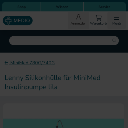
Direkt zum Inhalt
Direkt zur Hauptnavigation
Shop
Wissen
Service
Anmelden
Warenkorb
Menü
Suche
MiniMed 780G/740G
Lenny Silikonhülle für MiniMed
Insulinpumpe lila
Zum Ende der Bildergalerie sp