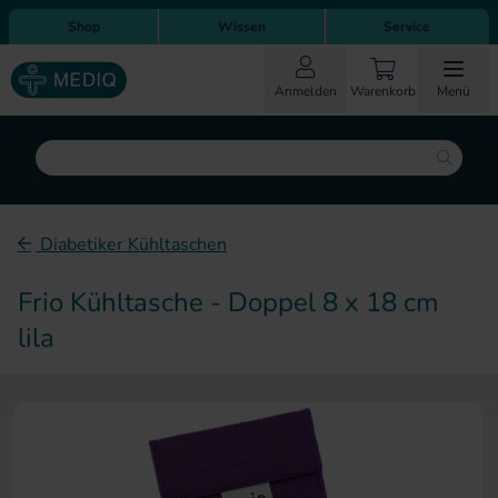
Direkt zum Inhalt
Direkt zur Hauptnavigation
Shop
Wissen
Service
Anmelden
Warenkorb
Menü
Suche
Diabetiker Kühltaschen
Frio Kühltasche - Doppel 8 x 18 cm
lila
Zum Ende der Bildergalerie sp