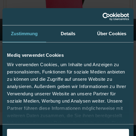
Zustimmung
Details
Über Cookies
Frio-Kühltasche doppel 8 x 18 cm pink
Mediq verwendet Cookies
26,91 €
war
29,90 €
Wir verwenden Cookies, um Inhalte und Anzeigen zu
inkl. 19% MwSt.
,
zzgl.
Versandkosten
personalisieren, Funktionen für soziale Medien anbieten
zu können und die Zugriffe auf unsere Website zu
Details ansehen
analysieren. Außerdem geben wir Informationen zu Ihrer
Verwendung unserer Website an unsere Partner für
soziale Medien, Werbung und Analysen weiter. Unsere
Partner führen diese Informationen möglicherweise mit
weiteren Daten zusammen, die Sie ihnen bereitgestellt
haben oder die sie im Rahmen Ihrer Nutzung der Dienste
gesammelt haben.