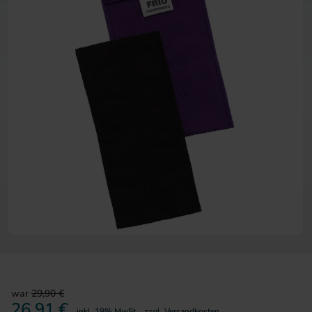
Zum Anfang der Bildergalerie 
war
29,90 €
26,91 €
inkl. 19% MwSt.
,
zzgl.
Versandkosten