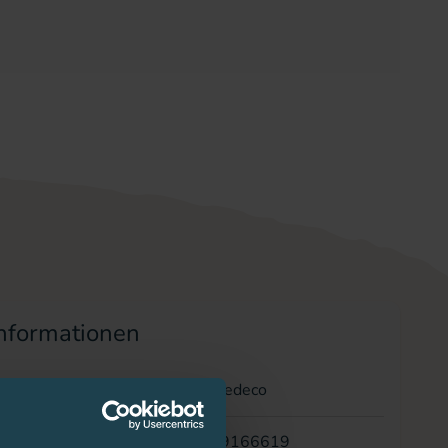
nformationen
/Anbieter
Medeco
19166619