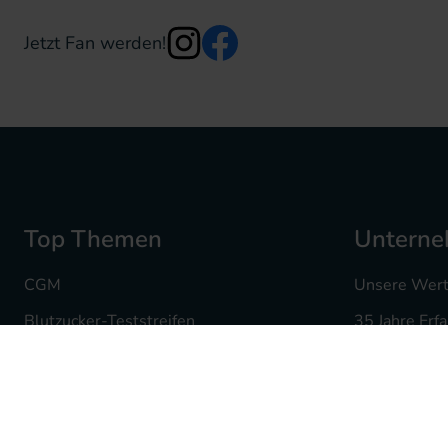
Jetzt Fan werden!
Top Themen
Untern
CGM
Unsere Wer
Blutzucker-Teststreifen
35 Jahre Erf
Insulin Pennadeln
Ihre Karriere
Infusionssets
Mediq Apot
Insulinpumpenzubehör
Fachgeschäf