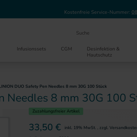
Direkt zum Inhalt
Kostenfreie Service-Nummer:
08
Suche
Infusionssets
CGM
Desinfektion &
Hautschutz
LINION DUO Safety Pen Needles 8 mm 30G 100 Stück
n Needles 8 mm 30G 100 S
Zuzahlungsfreier Artikel
ie springen
33,50 €
inkl. 19% MwSt.
,
zzgl.
Versandkoste