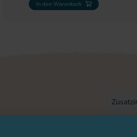
In den Warenkorb
Zusatzi
Hersteller
 duo
PZN