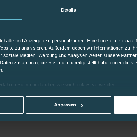
Details
Durchmess
fteres und weniger schmerzhaftes Eindringen
Nadellänge
ach dem Herausziehen aus dem Körper
nhalte und Anzeigen zu personalisieren, Funktionen für soziale
Website zu analysieren. Außerdem geben wir Informationen zu I
r soziale Medien, Werbung und Analysen weiter. Unsere Partner
 Daten zusammen, die Sie ihnen bereitgestellt haben oder die s
n.
erfahren Sie mehr darüber, wie wir Cookies verwenden.
Anpassen