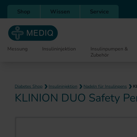
Direkt zur Hauptnavigation
Shop
Wissen
Service
Messung
Insulininjektion
Insulinpumpen &
Zubehör
Diabetes Shop
Insulininjektion
Nadeln für Insulinpens
K
KLINION DUO Safety Pe
Zum Ende der Bildergaler