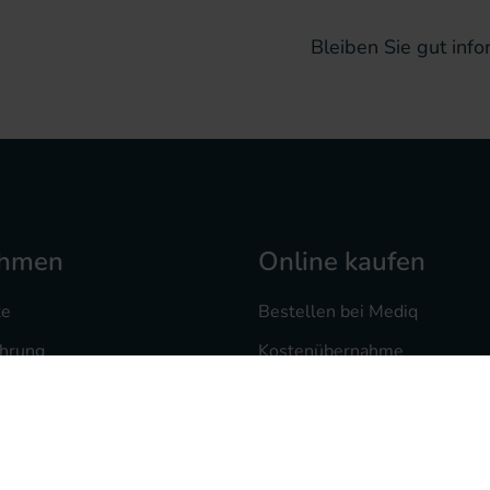
Bleiben Sie gut infor
ehmen
Online kaufen
te
Bestellen bei Mediq
ahrung
Kostenübernahme
 bei uns
Versand und Zahlung
heke
Mediq Rezept-Scan App
te
Freiumschlag drucken