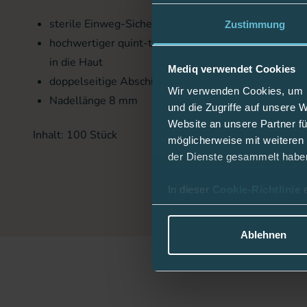
sterile Einweg-Sicherheitspennadeln
Zustimmung
hochwertiger quint-tip (5-fach-Schliff) für ein san
in die Haut
Mediq verwendet Cookies
doppelseitige Abschirmung durch Schutzschilder n
Wir verwenden Cookies, um I
Nadellänge 8 mm
und die Zugriffe auf unsere 
Website an unsere Partner fü
Inhalt: 100 Stück
möglicherweise mit weiteren
der Dienste gesammelt habe
In dieser
Cookie-Richtlinie
Ablehnen