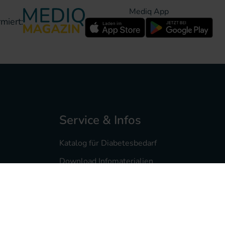
Mediq App
miert:
Service & Infos
Katalog für Diabetesbedarf
Download Infomaterialien
Diabetesmagazin feelfree
Service- & Infomaterialien
Pumpenberatung