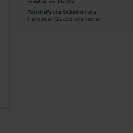
Artikelnummer
1437785
Teststreifen zur Selbstkontrolle:
Harnzucker (Glukose) und Ketone
erie springen