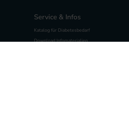
Service & Infos
Katalog für Diabetesbedarf
Download Infomaterialien
Diabetesmagazin feelfree
Service- & Infomaterialien
Pumpenberatung
Reklamationsservice
Wissenswertes
Veranstaltungen
Lexikon