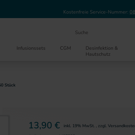
Direkt zum Inhalt
Kostenfreie Service-Nummer:
08
Suche
Infusionssets
CGM
Desinfektion &
Hautschutz
50 Stück
ie springen
13,90 €
inkl. 19% MwSt.
,
zzgl.
Versandkoste