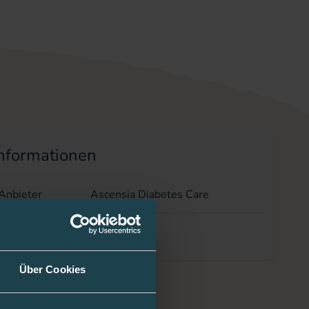
nformationen
/Anbieter
Ascensia Diabetes Care
01437785
Über Cookies