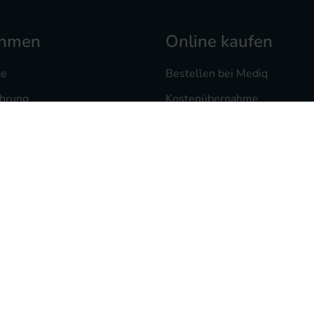
ehmen
Online kaufen
te
Bestellen bei Mediq
ahrung
Kostenübernahme
 bei uns
Versand und Zahlung
heke
Mediq Rezept-Scan App
te
Freiumschlag drucken
sorgung
Rezept vorab als Foto
ten
Widerrufsrecht
Kontakt
FAQ