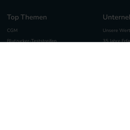
Top Themen
Untern
CGM
Unsere Wer
Blutzucker-Teststreifen
35 Jahre Erf
Insulin Pennadeln
Ihre Karriere
Infusionssets
Mediq Apot
Insulinpumpenzubehör
Fachgeschäf
Hautdesinfektion
Batterieent
Produktwelt für Kinder
Partnerschaf
Traubenzucker & Co
Lieferanten
Kochrezepte mit BE
Presse