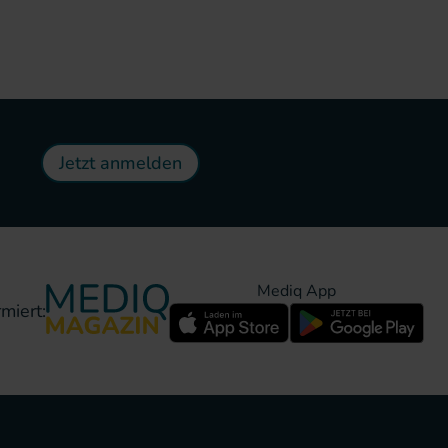
Jetzt anmelden
Mediq App
miert: