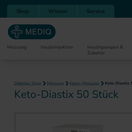
Direkt zur Hauptnavigation
Shop
Wissen
Service
Messung
Insulininjektion
Insulinpumpen &
Zubehör
Diabetes Shop
Messung
Keton-Messung
Keto-Diastix 
Keto-Diastix 50 Stück
Zum Ende der Bildergaler