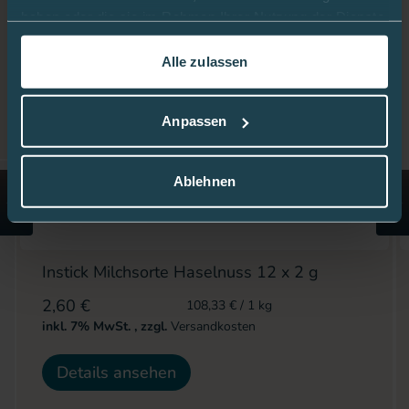
haben oder die sie im Rahmen Ihrer Nutzung der Dienste
gesammelt haben.
Alle zulassen
In dieser
Cookie-Richtlinie
erfahren Sie mehr darüber,
wie wir Cookies verwenden.
Anpassen
Ablehnen
Instick Milchsorte Haselnuss 12 x 2 g
2,60 €
108,33 €
/ 1 kg
inkl. 7% MwSt.
,
zzgl.
Versandkosten
Details ansehen