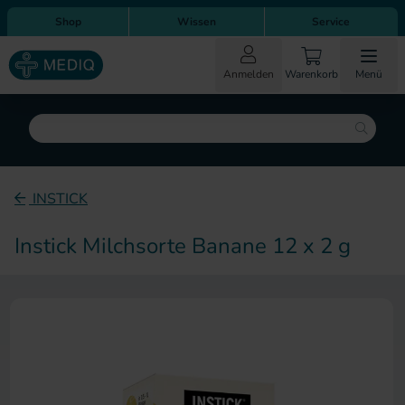
Direkt zum Inhalt
Direkt zur Hauptnavigation
Shop
Wissen
Service
Anmelden
Warenkorb
Menü
Suche
INSTICK
Instick Milchsorte Banane 12 x 2 g
Zum Ende der Bildergalerie sp