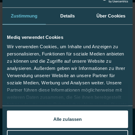
Zustimmung
Details
Über Cookies
Jetzt Fan werden!
Mediq verwendet Cookies
Wir verwenden Cookies, um Inhalte und Anzeigen zu
Bleiben Sie gut informiert:
personalisieren, Funktionen für soziale Medien anbieten
zu können und die Zugriffe auf unsere Website zu
analysieren. Außerdem geben wir Informationen zu Ihrer
Verwendung unserer Website an unsere Partner für
Mediq App
soziale Medien, Werbung und Analysen weiter. Unsere
Partner führen diese Informationen möglicherweise mit
weiteren Daten zusammen, die Sie ihnen bereitgestellt
haben oder die sie im Rahmen Ihrer Nutzung der Dienste
gesammelt haben.
Alle zulassen
In dieser
Cookie-Richtlinie
erfahren Sie mehr darüber,
Top Themen
wie wir Cookies verwenden.