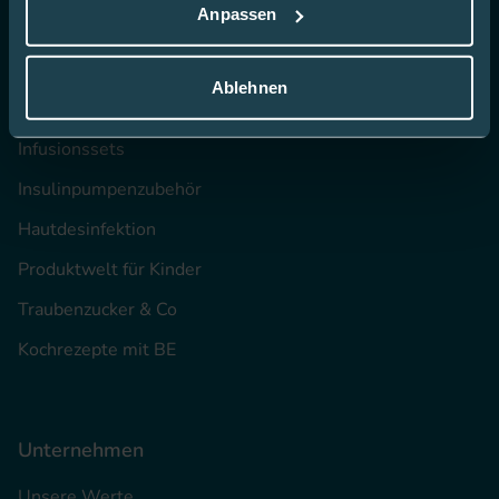
Anpassen
CGM
Blutzucker-Teststreifen
Ablehnen
Insulin Pennadeln
Infusionssets
Insulinpumpenzubehör
Hautdesinfektion
Produktwelt für Kinder
Traubenzucker & Co
Kochrezepte mit BE
Unternehmen
Unsere Werte