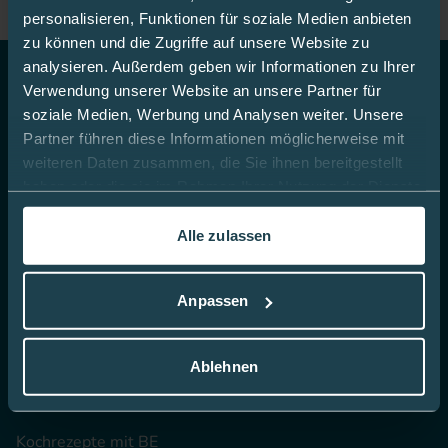
personalisieren, Funktionen für soziale Medien anbieten
zu können und die Zugriffe auf unsere Website zu
analysieren. Außerdem geben wir Informationen zu Ihrer
Verwendung unserer Website an unsere Partner für
Top Themen
soziale Medien, Werbung und Analysen weiter. Unsere
Partner führen diese Informationen möglicherweise mit
CGM
weiteren Daten zusammen, die Sie ihnen bereitgestellt
haben oder die sie im Rahmen Ihrer Nutzung der Dienste
Blutzucker-Teststreifen
gesammelt haben.
Insulin Pennadeln
Alle zulassen
In dieser
Cookie-Richtlinie
erfahren Sie mehr darüber,
Infusionssets
wie wir Cookies verwenden.
Insulinpumpenzubehör
Anpassen
Hautdesinfektion
Ablehnen
Produktwelt für Kinder
Traubenzucker & Co
Kochrezepte mit BE