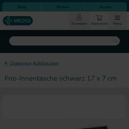
Direkt zum Inhalt
Direkt zur Hauptnavigation
Shop
Wissen
Service
Anmelden
Warenkorb
Menü
Suche
Diabetiker Kühltaschen
Frio-Innentasche schwarz 17 x 7 cm
Zum Ende der Bildergalerie sp