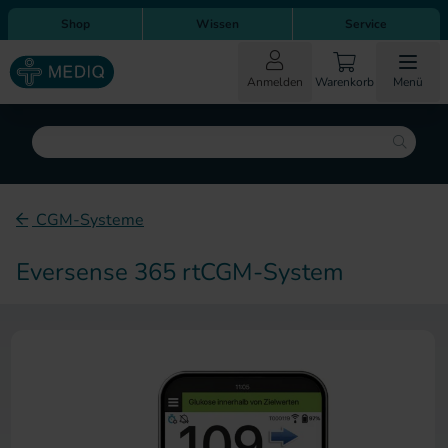
Direkt zum Inhalt
Direkt zur Hauptnavigation
Shop
Wissen
Service
Anmelden
Warenkorb
Menü
Suche
CGM-Systeme
Eversense 365 rtCGM-System
Zum Ende der Bildergalerie sp