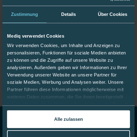
Zustimmung
Details
Über Cookies
Jetzt Fan werden!
Mediq verwendet Cookies
Wir verwenden Cookies, um Inhalte und Anzeigen zu
Bleiben Sie gut informiert:
personalisieren, Funktionen für soziale Medien anbieten
zu können und die Zugriffe auf unsere Website zu
analysieren. Außerdem geben wir Informationen zu Ihrer
Verwendung unserer Website an unsere Partner für
Mediq App
soziale Medien, Werbung und Analysen weiter. Unsere
Partner führen diese Informationen möglicherweise mit
weiteren Daten zusammen, die Sie ihnen bereitgestellt
haben oder die sie im Rahmen Ihrer Nutzung der Dienste
gesammelt haben.
Alle zulassen
In dieser
Cookie-Richtlinie
erfahren Sie mehr darüber,
Top Themen
wie wir Cookies verwenden.