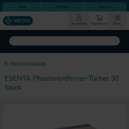
Direkt zum Inhalt
Direkt zur Hauptnavigation
Shop
Wissen
Service
Anmelden
Warenkorb
Menü
Suche
Aktionsangebote
ESENTA Pflasterentferner-Tücher 30
Stück
Zum Ende der Bildergalerie sp