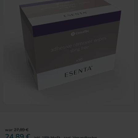
Zum Anfang der Bildergalerie 
war
27,89 €
24,89 €
inkl. 19% MwSt.
,
zzgl.
Versandkosten