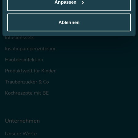
Anpassen
CGM
Blutzucker-Teststreifen
Ablehnen
Insulin Pennadeln
Infusionssets
Insulinpumpenzubehör
Hautdesinfektion
Produktwelt für Kinder
Traubenzucker & Co
Kochrezepte mit BE
Unternehmen
Unsere Werte