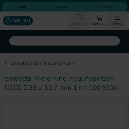
Direkt zum Inhalt
Direkt zur Hauptnavigation
Shop
Wissen
Service
Anmelden
Warenkorb
Menü
Suche
Einmalspritzen/ Insulinspritzen
embecta Micro-Fine Insulinspritzen
U100 0,33 x 12,7 mm 1 ml 100 Stück
Zum Ende der Bildergalerie sp