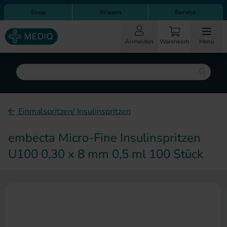
Direkt zum Inhalt
Direkt zur Hauptnavigation
Shop
Wissen
Service
Anmelden
Warenkorb
Menü
Suche
Einmalspritzen/ Insulinspritzen
embecta Micro-Fine Insulinspritzen
U100 0,30 x 8 mm 0,5 ml 100 Stück
Zum Ende der Bildergalerie sp