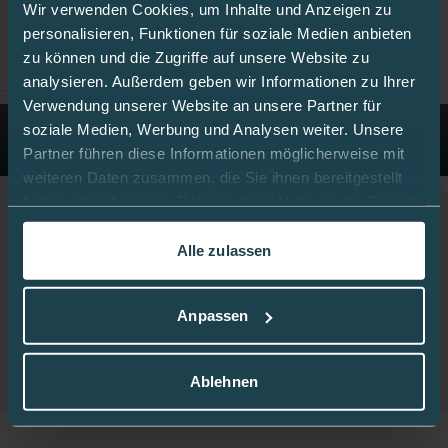
Wir verwenden Cookies, um Inhalte und Anzeigen zu
personalisieren, Funktionen für soziale Medien anbieten
zu können und die Zugriffe auf unsere Website zu
analysieren. Außerdem geben wir Informationen zu Ihrer
Verwendung unserer Website an unsere Partner für
soziale Medien, Werbung und Analysen weiter. Unsere
Partner führen diese Informationen möglicherweise mit
weiteren Daten zusammen, die Sie ihnen bereitgestellt
haben oder die sie im Rahmen Ihrer Nutzung der Dienste
Easy-Release 7 mm/110 cm 10 Stück
gesammelt haben.
128,42 €
Alle zulassen
In dieser
Cookie-Richtlinie
erfahren Sie mehr darüber,
inkl. 19% MwSt.
,
zzgl.
Versandkosten
wie wir Cookies verwenden.
Anpassen
Details ansehen
Ablehnen