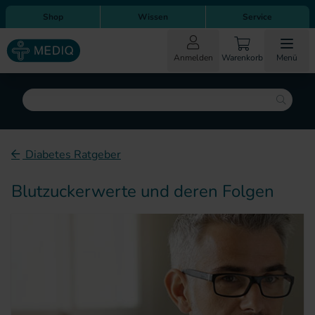
Direkt zum Inhalt
Direkt zur Hauptnavigation
Shop
Wissen
Service
Anmelden
Warenkorb
Menü
Suche
Diabetes Ratgeber
Blutzuckerwerte und deren Folgen