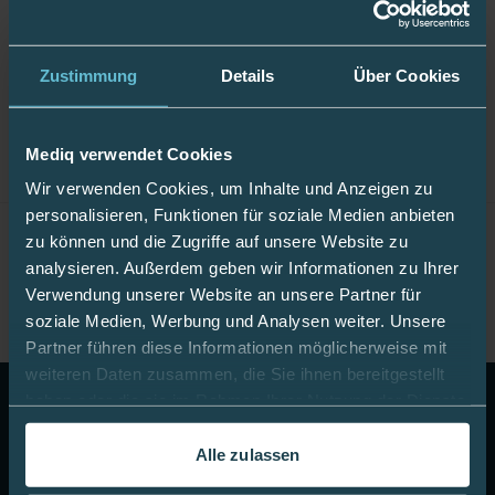
Zustimmung
Details
Über Cookies
Einflüsse auf den Blutzuckerspiegel
Mediq verwendet Cookies
Wir verwenden Cookies, um Inhalte und Anzeigen zu
personalisieren, Funktionen für soziale Medien anbieten
Themen
zu können und die Zugriffe auf unsere Website zu
analysieren. Außerdem geben wir Informationen zu Ihrer
Verwendung unserer Website an unsere Partner für
soziale Medien, Werbung und Analysen weiter. Unsere
Partner führen diese Informationen möglicherweise mit
weiteren Daten zusammen, die Sie ihnen bereitgestellt
10 Euro Gutschein!
Abonnieren Sie unseren Newsletter
haben oder die sie im Rahmen Ihrer Nutzung der Dienste
& erhalten Sie einen Gutschein im Wert von 10 Euro auf
gesammelt haben.
Ihre nächste Onlinebestellung.
Alle zulassen
In dieser
Cookie-Richtlinie
erfahren Sie mehr darüber,
Jetzt anmelden